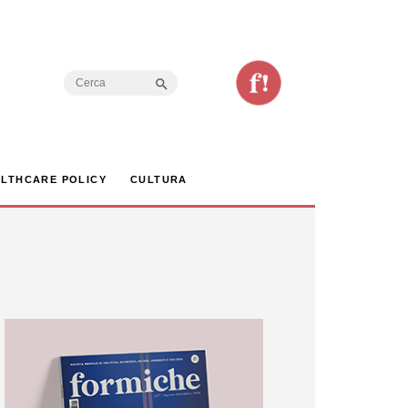
Search Button
Search
for:
LTHCARE POLICY
CULTURA