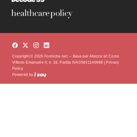
Copyright © 2026 Formiche.net. – Base per Altezza srl Corso
Vittorio Emanuele II, n. 18, Partita IVA 05831140966 |
Privacy
Policy.
Powered by