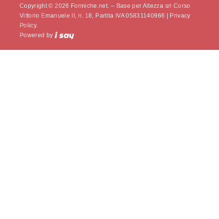
Copyright © 2026 Formiche.net. – Base per Altezza srl Corso
Vittorio Emanuele II, n. 18, Partita IVA 05831140966 |
Privacy
Policy.
Powered by