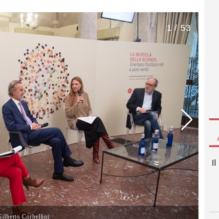
1 / 53
I
ilberto Corbellini