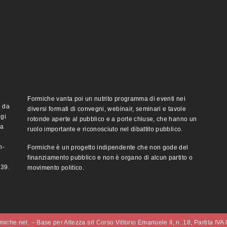
Formiche vanta poi un nutrito programma di eventi nei
o da
diversi formati di convegni, webinair, seminari e tavole
ggi
rotonde aperte al pubblico e a porte chiuse, che hanno un
ma
ruolo importante e riconosciuto nel dibattito pubblico.
n-
Formiche è un progetto indipendente che non gode del
finanziamento pubblico e non è organo di alcun partito o
e39.
movimento politico.
iche.net. – Base per Altezza srl Corso Vittorio Emanuele II, n. 18, Partita IV