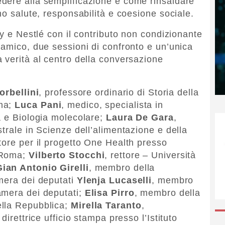
dere alla semplificazione e come rinsaldare
no salute, responsabilità e coesione sociale.
ty e Nestlé con il contributo non condizionante
namico, due sessioni di confronto e un’unica
 verità al centro della conversazione
orbellini
, professore ordinario di Storia della
oma;
Luca Pani
, medico, specialista in
a e Biologia molecolare;
Laura De Gara
,
trale in Scienze dell’alimentazione e della
tore per il progetto One Health presso
 Roma;
Vilberto Stocchi
, rettore – Università
Gian Antonio Girelli
, membro della
mera dei deputati
Ylenja Lucaselli
, membro
amera dei deputati;
Elisa Pirro
, membro della
ella Repubblica;
Mirella Taranto
,
direttrice ufficio stampa presso l’Istituto