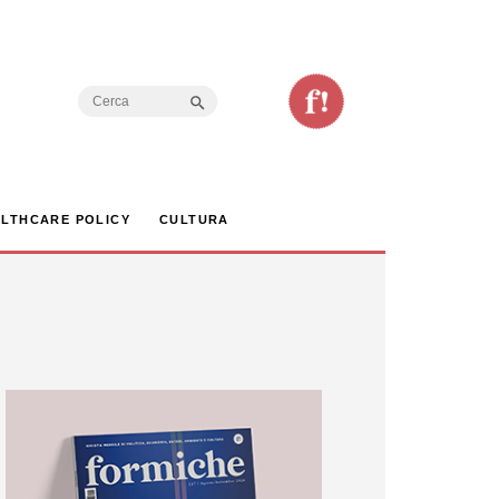
Search Button
Search
for:
LTHCARE POLICY
CULTURA