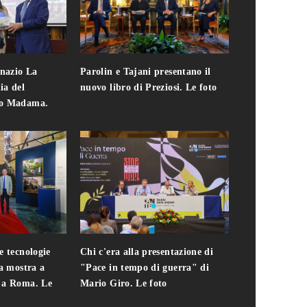
gnazio La
Parolin e Tajani presentano il
Giuseppe Cavo
ia del
nuovo libro di Preziosi. Le foto
solo. Chi c'era 
zo Madama.
edizione del 
foto
e tecnologie
Chi c'era alla presentazione di
Addio a Teodo
la mostra a
"Pace in tempo di guerra" di
presidente del
i a Roma. Le
Mario Giro. Le foto
italiana. Le fo