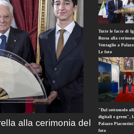
Tutte le facce di I
Russa alla cerimon
Ventaglio a Palaz
Le foto
"Dal sottosuolo all
digitali e green", 
rella alla cerimonia del
Palazzo Piacentin
foto