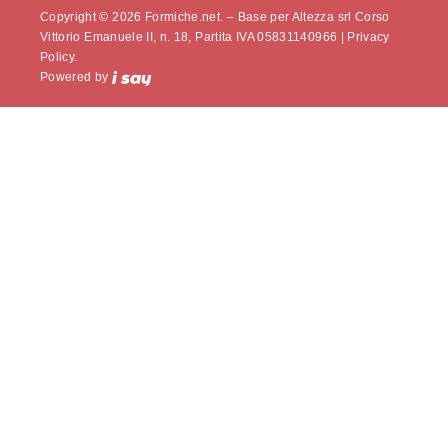
Copyright © 2026 Formiche.net. – Base per Altezza srl Corso
Vittorio Emanuele II, n. 18, Partita IVA 05831140966 |
Privacy
Policy.
Powered by