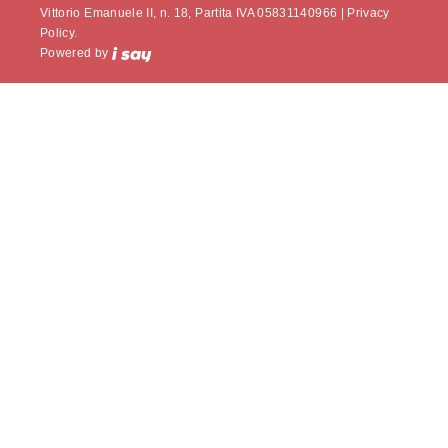
Vittorio Emanuele II, n. 18, Partita IVA 05831140966 |
Privacy
Policy.
Powered by