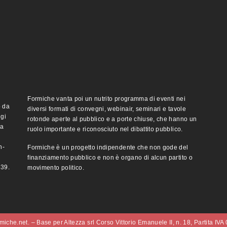
Formiche vanta poi un nutrito programma di eventi nei
o da
diversi formati di convegni, webinair, seminari e tavole
ggi
rotonde aperte al pubblico e a porte chiuse, che hanno un
ma
ruolo importante e riconosciuto nel dibattito pubblico.
n-
Formiche è un progetto indipendente che non gode del
finanziamento pubblico e non è organo di alcun partito o
e39.
movimento politico.
iche.net. – Base per Altezza srl Corso Vittorio Emanuele II, n. 18, Partita IV