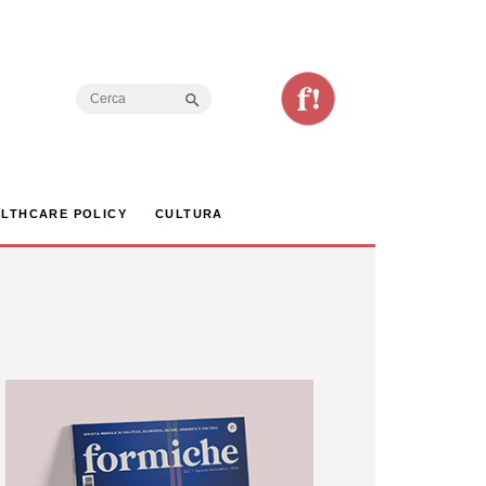
Search Button
Search
for:
LTHCARE POLICY
CULTURA