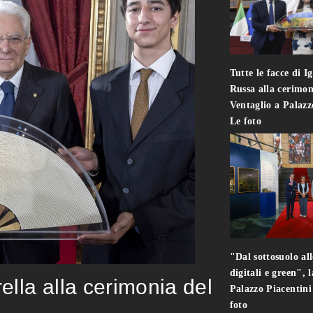
Tutte le facce di I
Russa alla cerimon
Ventaglio a Palaz
Le foto
"Dal sottosuolo all
digitali e green", 
rella alla cerimonia del
Palazzo Piacentin
foto