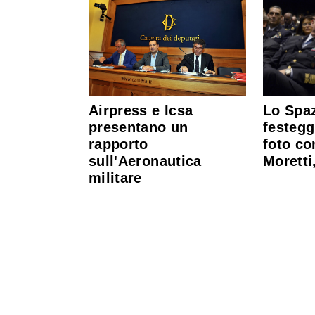
Airpress e Icsa
Lo Spaz
presentano un
festegg
rapporto
foto co
sull'Aeronautica
Moretti
militare