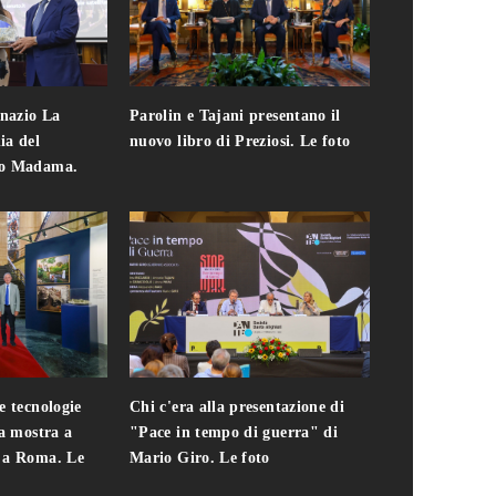
gnazio La
Parolin e Tajani presentano il
Giuseppe Cavo
ia del
nuovo libro di Preziosi. Le foto
solo. Chi c'era 
zo Madama.
edizione del 
foto
e tecnologie
Chi c'era alla presentazione di
Addio a Teodo
la mostra a
"Pace in tempo di guerra" di
presidente del
i a Roma. Le
Mario Giro. Le foto
italiana. Le fo