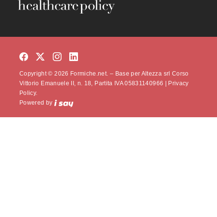
Copyright © 2026 Formiche.net. – Base per Altezza srl Corso
Vittorio Emanuele II, n. 18, Partita IVA 05831140966 |
Privacy
Policy.
Powered by