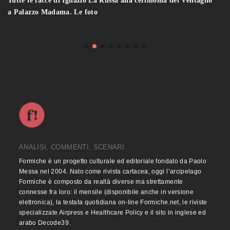
Tutte le facce di Ignazio La Russa alla cerimonia del Ventaglio
a Palazzo Madama. Le foto
ANALISI, COMMENTI, SCENARI
Formiche è un progetto culturale ed editoriale fondato da Paolo
Messa nel 2004. Nato come rivista cartacea, oggi l’arcipelago
Formiche è composto da realtà diverse ma strettamente
connesse fra loro: il mensile (disponibile anche in versione
elettronica), la testata quotidiana on-line Formiche.net, le riviste
specializzate Airpress e Healthcare Policy e il sito in inglese ed
arabo Decode39.