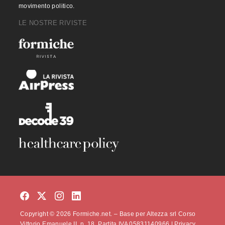
movimento politico.
LE NOSTRE RIVISTE
Copyright © 2026 Formiche.net. – Base per Altezza srl Corso
Vittorio Emanuele II, n. 18, Partita IVA 05831140966 |
Privacy