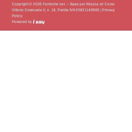
Copyright © 2026 Formiche.net. – Base per Altezza srl Corso
Vittorio Emanuele II, n. 18, Partita IVA 05831140966 |
Privacy
Policy.
Powered by