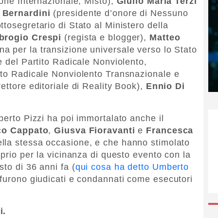
ione Internazionale, Misto),
Giulio Maria Terzi
 Bernardini
(presidente d’onore di Nessuno
tosegretario di Stato al Ministero della
rogio Crespi
(regista e blogger),
Matteo
a per la transizione universale verso lo Stato
e del Partito Radicale Nonviolento,
ito Radicale Nonviolento Transnazionale e
rettore editoriale di Reality Book),
Ennio Di
berto Pizzi ha poi immortalato anche il
co Cappato
,
Giusva Fioravanti
e
Francesca
nella stessa occasione, e che hanno stimolato
oprio per la vicinanza di questo evento con la
to di 36 anni fa (
qui cosa ha detto Umberto
 furono giudicati e condannati come esecutori
i.