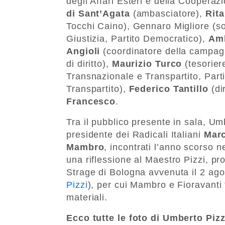
degli Affari Esteri e della Cooperaz
di Sant’Agata
(ambasciatore),
Rita
Tocchi Caino), Gennaro Migliore (sot
Giustizia, Partito Democratico),
Amb
Angioli
(coordinatore della campagn
di diritto),
Maurizio Turco
(tesorier
Transnazionale e Transpartito, Part
Transpartito),
Federico Tantillo
(di
Francesco
.
Tra il pubblico presente in sala, Um
presidente dei Radicali Italiani
Mar
Mambro
, incontrati l’anno scorso 
una riflessione al Maestro Pizzi, pr
Strage di Bologna avvenuta il 2 agos
Pizzi
), per cui Mambro e Fioravanti
materiali.
Ecco tutte le foto di Umberto Pizz