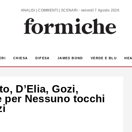
ANALISI | COMMENTI | SCENARI - venerdì 7 Agosto 2026
ERI
CHIESA
DIFESA
JAMES BOND
VERDE E BLU
HEA
o, D’Elia, Gozi,
e per Nessuno tocchi
zi