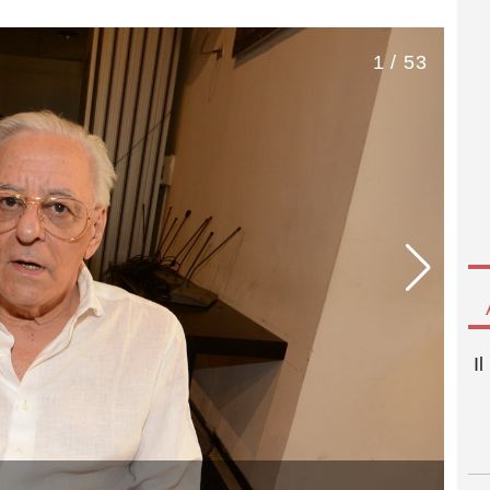
1 / 53
I