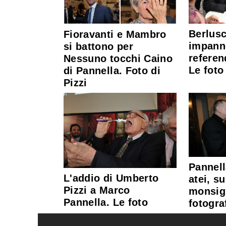
Berlus
Fioravanti e Mambro
impanne
si battono per
referen
Nessuno tocchi Caino
Le foto
di Pannella. Foto di
Pizzi
Pannell
L'addio di Umberto
atei, s
Pizzi a Marco
monsign
Pannella. Le foto
fotograf