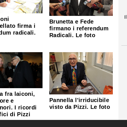
I
coni
Brunetta e Fede
llato firma i
firmano i referendum
dum radicali.
Radicali. Le foto
a fra laiconi,
Pannella l'irriducibile
uore e
visto da Pizzi. Le foto
ori. I ricordi
ici di Pizzi