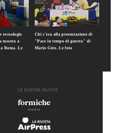
e tecnologie
Chi c'era alla presentazione di
Addio a Teodo
la mostra a
"Pace in tempo di guerra" di
presidente del
i a Roma. Le
Mario Giro. Le foto
italiana. Le fo
LE NOSTRE RIVISTE