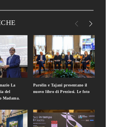
ICHE
gnazio La
Parolin e Tajani presentano il
Giuseppe Cavo
ia del
nuovo libro di Preziosi. Le foto
solo. Chi c'era 
zo Madama.
edizione del 
foto