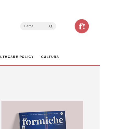
Search Button
Search
for:
LTHCARE POLICY
CULTURA