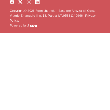
Copyright © 2026 Formiche.net. – Base per Altezza srl Corso
Vittorio Emanuele II, n. 18, Partita IVA 05831140966 |
Privacy
Policy.
Powered by