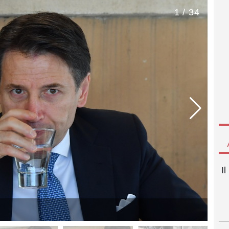
1 / 34
I