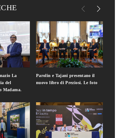
ICHE
gnazio La
Parolin e Tajani presentano il
Giuseppe Cavo
ia del
nuovo libro di Preziosi. Le foto
solo. Chi c'era 
zo Madama.
edizione del 
foto