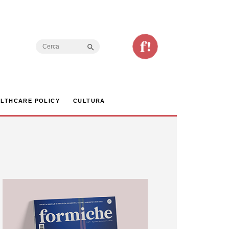
Search Button
Search
for:
LTHCARE POLICY
CULTURA