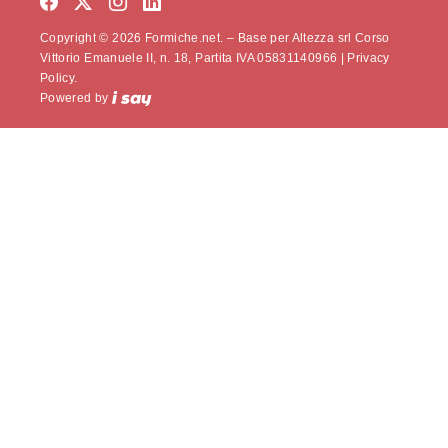
Copyright © 2026 Formiche.net. – Base per Altezza srl Corso
Vittorio Emanuele II, n. 18, Partita IVA 05831140966 |
Privacy
Policy.
Powered by