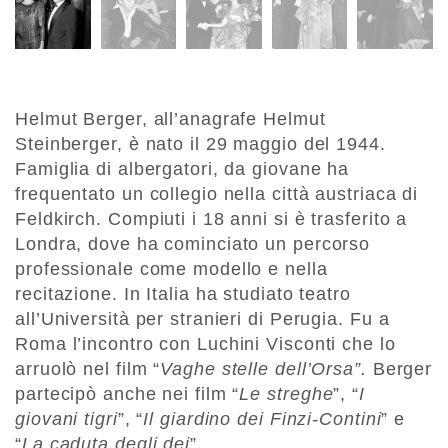
Helmut Berger, all’anagrafe Helmut
Steinberger, è nato il 29 maggio del 1944.
Famiglia di albergatori, da giovane ha
frequentato un collegio nella città austriaca di
Feldkirch. Compiuti i 18 anni si è trasferito a
Londra, dove ha cominciato un percorso
professionale come modello e nella
recitazione. In Italia ha studiato teatro
all’Università per stranieri di Perugia. Fu a
Roma l’incontro con Luchini Visconti che lo
arruolò nel film “
Vaghe stelle dell’Orsa”.
Berger
partecipò anche nei film “
Le streghe
”, “
I
giovani tigri
”, “
Il giardino dei Finzi-Contini
” e
“
La caduta degli dei
”.