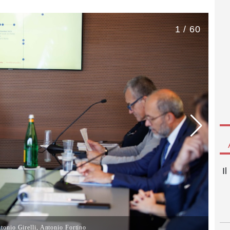
1 / 60
I
onio Girelli, Antonio Fortino