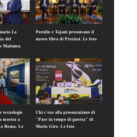
gnazio La
Parolin e Tajani presentano il
Giuseppe Cavo
ia del
nuovo libro di Preziosi. Le foto
solo. Chi c'era 
zo Madama.
edizione del 
foto
e tecnologie
Chi c'era alla presentazione di
Addio a Teodo
la mostra a
"Pace in tempo di guerra" di
presidente del
i a Roma. Le
Mario Giro. Le foto
italiana. Le fo