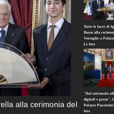
Tutte le facce di I
Russa alla cerimon
Ventaglio a Palaz
Le foto
"Dal sottosuolo all
digitali e green", 
rella alla cerimonia del
Palazzo Piacentin
foto