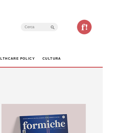
Search Button
Search
for:
LTHCARE POLICY
CULTURA