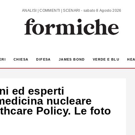
ANALISI | COMMENTI | SCENARI - sabato 8 Agosto 2026
ERI
CHIESA
DIFESA
JAMES BOND
VERDE E BLU
HEA
oni ed esperti
 medicina nucleare
hcare Policy. Le foto