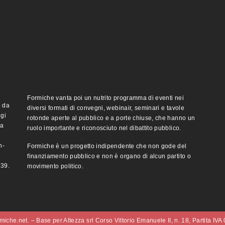
Formiche vanta poi un nutrito programma di eventi nei
o da
diversi formati di convegni, webinair, seminari e tavole
ggi
rotonde aperte al pubblico e a porte chiuse, che hanno un
ma
ruolo importante e riconosciuto nel dibattito pubblico.
n-
Formiche è un progetto indipendente che non gode del
finanziamento pubblico e non è organo di alcun partito o
e39.
movimento politico.
iche.net. – Base per Altezza srl Corso Vittorio Emanuele II, n. 18, Partita IV