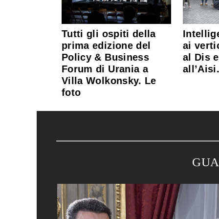
Tutti gli ospiti della
Intelli
prima edizione del
ai vert
Policy & Business
al Dis 
Forum di Urania a
all’Aisi
Villa Wolkonsky. Le
foto
GUA