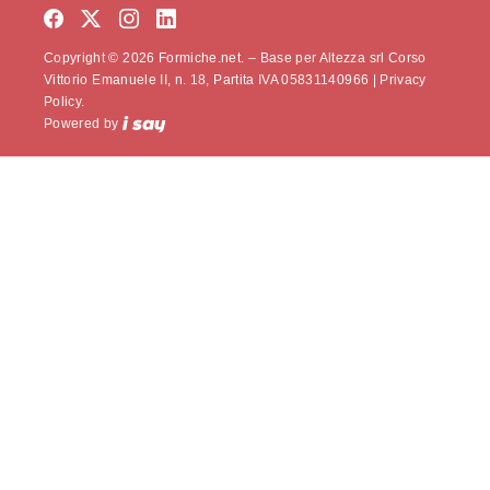
Copyright © 2026 Formiche.net. – Base per Altezza srl Corso
Vittorio Emanuele II, n. 18, Partita IVA 05831140966 |
Privacy
Policy.
Powered by