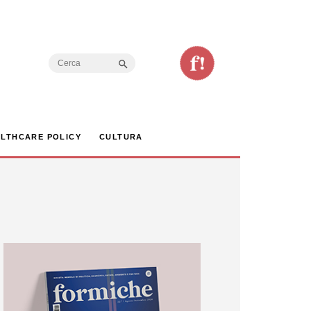
Search Button
Search
for:
LTHCARE POLICY
CULTURA