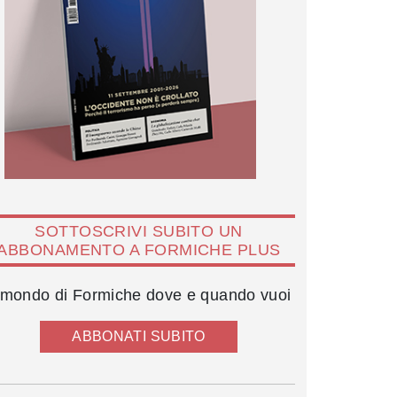
SOTTOSCRIVI SUBITO UN
ABBONAMENTO A FORMICHE PLUS
l mondo di Formiche dove e quando vuoi
ABBONATI SUBITO
Gaetano Quagliariello, Valerio Onida, Stefano Parisi