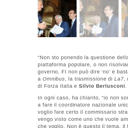
“Non sto ponendo la questione della
piattaforma popolare, o non risolviam
governo, FI non può dire ‘no’ e bas
a
Omnibus
, la trasmissione di
La7
,
di Forza Italia e
Silvio Berlusconi
.
In ogni caso, ha chiarito, “io non s
a fare il coordinatore nazionale u
voglio fare certo il commissario str
vengo visto come uno che vuole amm
che voglio. Non è questo il tema. Il