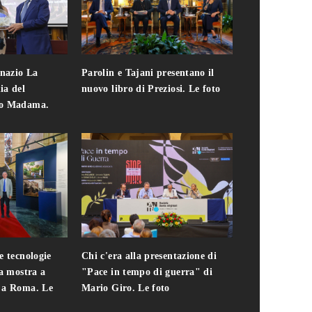
gnazio La
Parolin e Tajani presentano il
Giuseppe Cavo
ia del
nuovo libro di Preziosi. Le foto
solo. Chi c'era 
zo Madama.
edizione del 
foto
e tecnologie
Chi c'era alla presentazione di
Addio a Teodo
la mostra a
"Pace in tempo di guerra" di
presidente del
i a Roma. Le
Mario Giro. Le foto
italiana. Le fo