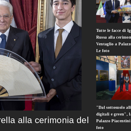
Tutte le facce di I
Russa alla cerimon
Ventaglio a Palaz
Le foto
"Dal sottosuolo all
digitali e green", 
rella alla cerimonia del
Palazzo Piacentin
foto