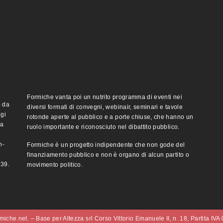
Formiche vanta poi un nutrito programma di eventi nei
o da
diversi formati di convegni, webinair, seminari e tavole
ggi
rotonde aperte al pubblico e a porte chiuse, che hanno un
ma
ruolo importante e riconosciuto nel dibattito pubblico.
n-
Formiche è un progetto indipendente che non gode del
finanziamento pubblico e non è organo di alcun partito o
e39.
movimento politico.
iche.net. – Base per Altezza srl Corso Vittorio Emanuele II, n. 18, Partita IV