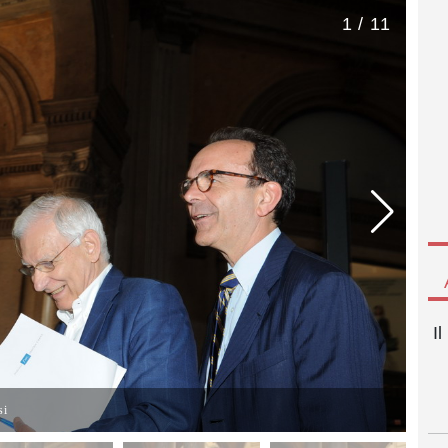
1 / 11
I
si