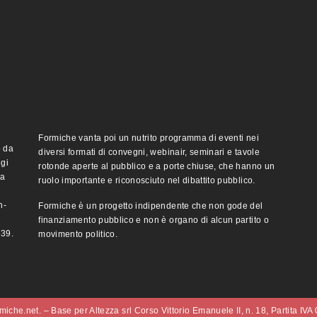
Formiche vanta poi un nutrito programma di eventi nei
o da
diversi formati di convegni, webinair, seminari e tavole
ggi
rotonde aperte al pubblico e a porte chiuse, che hanno un
ma
ruolo importante e riconosciuto nel dibattito pubblico.
n-
Formiche è un progetto indipendente che non gode del
finanziamento pubblico e non è organo di alcun partito o
e39.
movimento politico.
iche.net. – Base per Altezza srl Corso Vittorio Emanuele II, n. 18, Partita IV