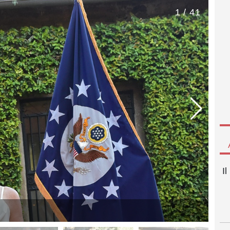
1 / 41
I