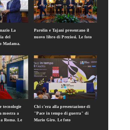
gnazio La
Parolin e Tajani presentano il
Giuseppe Cavo
ia del
nuovo libro di Preziosi. Le foto
solo. Chi c'era 
zo Madama.
edizione del 
foto
e tecnologie
Chi c'era alla presentazione di
Addio a Teodo
la mostra a
"Pace in tempo di guerra" di
presidente del
i a Roma. Le
Mario Giro. Le foto
italiana. Le fo