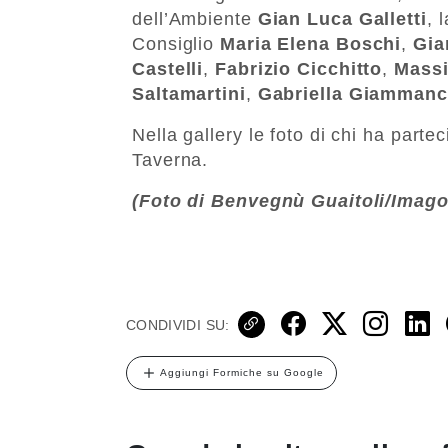
dell’Ambiente
Gian Luca Galletti
, 
Consiglio
Maria Elena Boschi
,
Gia
Castelli
,
Fabrizio Cicchitto
,
Massi
Saltamartini
,
Gabriella Giamman
Nella gallery le foto di chi ha parte
Taverna.
(Foto di Benvegnù Guaitoli/Imag
CONDIVIDI SU:
Aggiungi Formiche su Google