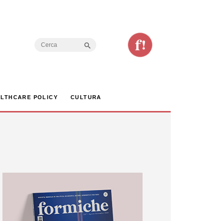
Search Button
Search
for:
LTHCARE POLICY
CULTURA