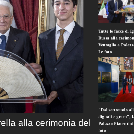
Tutte le facce di I
Russa alla cerimon
Ventaglio a Palaz
Le foto
"Dal sottosuolo all
digitali e green", 
rella alla cerimonia del
Palazzo Piacentin
foto