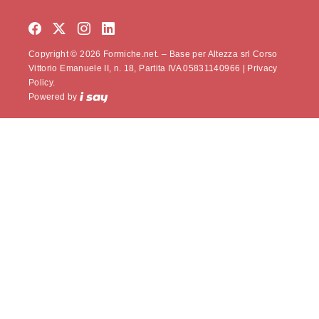
Copyright © 2026 Formiche.net. – Base per Altezza srl Corso
Vittorio Emanuele II, n. 18, Partita IVA 05831140966 |
Privacy
Policy.
Powered by