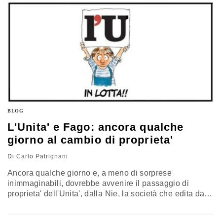
continuero' a lavorare. Quindi l'Unità tornerà a…
BLOG
L'Unita' e Fago: ancora qualche
giorno al cambio di proprieta'
Di
Carlo Patrignani
Ancora qualche giorno e, a meno di sorprese
inimmaginabili, dovrebbe avvenire il passaggio di
proprieta' dell'Unita', dalla Nie, la società che edita dal
2001 il quotidiano fondato nel '24 da Antonio Gramsci,
alla neonata Editoriale Novanta srl di Matteo Fago,