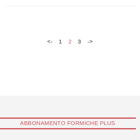
liquidazione per sopraggiunte difficoltà finanziarie. In
questi tredici anni di attività la Nie ha accumulato
pesanti perdite, si aggirano attorno ai 20 milioni di…
<-
1
2
3
->
ABBONAMENTO FORMICHE PLUS