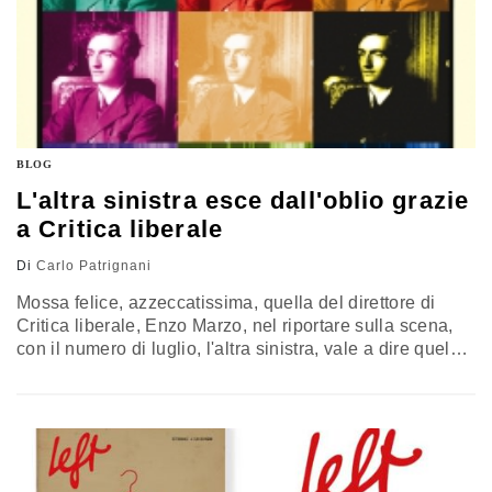
BLOG
L'altra sinistra esce dall'oblio grazie
a Critica liberale
Di
Carlo Patrignani
Mossa felice, azzeccatissima, quella del direttore di
Critica liberale, Enzo Marzo, nel riportare sulla scena,
con il numero di luglio, l'altra sinistra, vale a dire quel
brillante filone culturale e politico che indelebilmente ha
caratterizzato il primo '900, con i suoi eteregonei
protagonisti antifascisti e antistalinisti: prima Piero
Gobetti e Carlo Rosselli, poi, nel numero di ottobre,
Riccardo Lombardi, e…