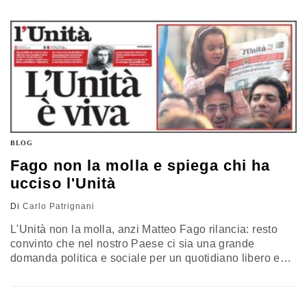
avendo sfondato in termini elettorali, ha avuto dalla
storia, e non dalle istituzioni le più alte, il
riconoscimento che gli spetta, dovuto.…
BLOG
Fago non la molla e spiega chi ha
ucciso l'Unità
Di
Carlo Patrignani
L'Unità non la molla, anzi Matteo Fago rilancia: resto
convinto che nel nostro Paese ci sia una grande
domanda politica e sociale per un quotidiano libero e
indipendente dai partiti che si rivolga all'insieme della
Sinistra italiana ed europea. Quel giornale é per me
l’Unità ed é alla realizzazione di questo progetto che