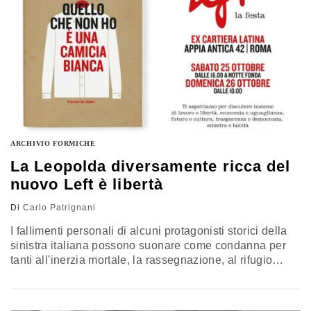
ARCHIVIO FORMICHE
La Leopolda diversamente ricca del
nuovo Left è libertà
Di
Carlo Patrignani
I fallimenti personali di alcuni protagonisti storici della
sinistra italiana possono suonare come condanna per
tanti all'inerzia mortale, la rassegnazione, al rifugio
nella devastante alienazione religiosa, ultimo il caso di
Fausto Bertinotti: per cui, anche quando tutto sembra
perduto bisogna rimettersi tranquillamente all'opera