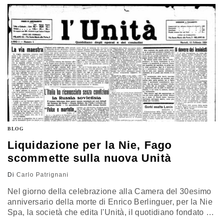
scellerate di un managment che, a detta del Cdr, non ha
saputo…
BLOG
Liquidazione per la Nie, Fago
scommette sulla nuova Unità
Di
Carlo Patrignani
Nel giorno della celebrazione alla Camera del 30esimo
anniversario della morte di Enrico Berlinguer, per la Nie
Spa, la società che edita l'Unità, il quotidiano fondato 90
anni fa da Antonio Gramsci, scatta la messa in