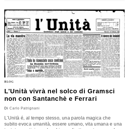
della iniziale lettera d'intenti, l'offerta d'acquisto di
Editoriale Novanta srl dell'attuale socio di maggioranza
con il 51% della Nie, Matteo Fago. E' un…
BLOG
L'Unità vivrà nel solco di Gramsci
non con Santanchè e Ferrari
Di
Carlo Patrignani
L'Unità é, al tempo stesso, una parola magica che
subito evoca umanità, essere umano, vita umana e una