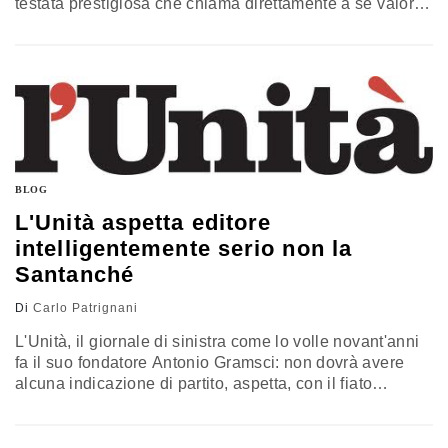
testata prestigiosa che chiama direttamente a se valori
come libertà e uguaglianza, emancipazione e
liberazione umana, giustizia sociale e laicità, progresso
e benessere. Essa rispecchia l'identità del suo
fondatore Antonio Gramsci che le diede quel nome puro
e semplice e che la…
BLOG
L'Unità aspetta editore
intelligentemente serio non la
Santanché
Di
Carlo Patrignani
L'Unità, il giornale di sinistra come lo volle novant'anni
fa il suo fondatore Antonio Gramsci: non dovrà avere
alcuna indicazione di partito, aspetta, con il fiato
sospeso, un impreditore serio e intelligente,
intelligentemente serio, che la traghetti fuori dalle
secche nefaste del fallimento, dove é finita per scelte