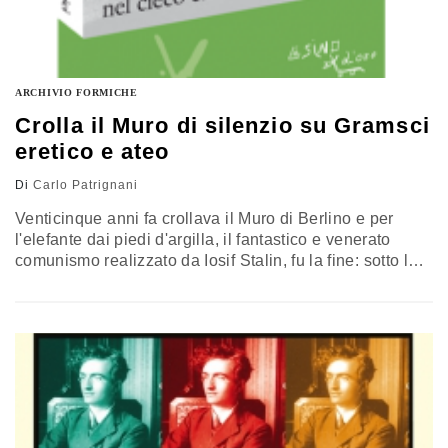
ARCHIVIO FORMICHE
Crolla il Muro di silenzio su Gramsci
eretico e ateo
Di
Carlo Patrignani
Venticinque anni fa crollava il Muro di Berlino e per
l'elefante dai piedi d'argilla, il fantastico e venerato
comunismo realizzato da Iosif Stalin, fu la fine: sotto le
macerie si depositarono i sogni infranti e le speranze
planetarie spezzate della fallita liberazione dell'uomo
degradata nel suo opposto, tenuto nascosto per decenni
e decenni: le purghe del Grande Terrore degli anni…