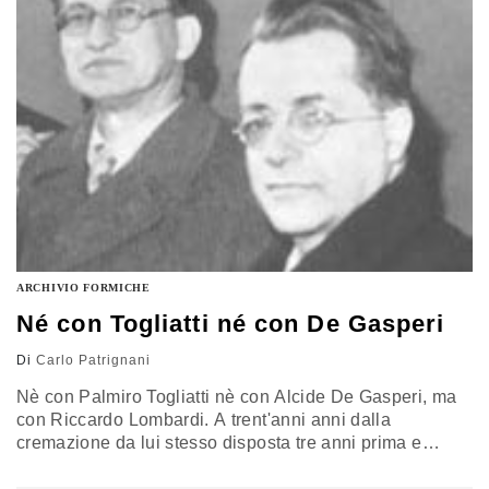
ricominciando dall'inizio. E ricominciare dall'inizio è un
obbligo, perchè noi siamo condannati alla ricerca
continua [...] coloro…
ARCHIVIO FORMICHE
Né con Togliatti né con De Gasperi
Di
Carlo Patrignani
Nè con Palmiro Togliatti nè con Alcide De Gasperi, ma
con Riccardo Lombardi. A trent'anni anni dalla
cremazione da lui stesso disposta tre anni prima e
senza riti religiosi, Lombardi l'acomunista libertario,
nonviolento, neutralista e anticapitalista, pur non