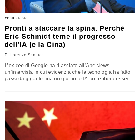
VERDE E BLU
Pronti a staccare la spina. Perché
Eric Schmidt teme il progresso
dell'IA (e la Cina)
Di
Lorenzo Santucci
L’ex ceo di Google ha rilasciato all’Abc News
un’intervista in cui evidenzia che la tecnologia ha fatto
passi da gigante, ma un giorno le IA potrebbero essere
autonome, rappresentando un problema per l’essere
umano. La questione si inserisce anche nell’attuale crisi
geopolitica tra le due superpotenze, con Pechino che
non deve vincere la partita