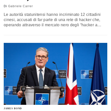
Di
Gabriele Carrer
Le autorità statunitensi hanno incriminato 12 cittadini
cinesi, accusati di far parte di una rete di hacker che,
operando attraverso il mercato nero degli “hacker a
noleggio”, hanno rubato dati da aziende e istituzioni
americane per venderli al governo cinese. Le indagini
mettono in luce metodi sofisticati e istruzioni operative
studiate nei minimi dettagli, evidenziando un’azione
coordinata in un contesto di crescenti tensioni
internazionali
JAMES BOND