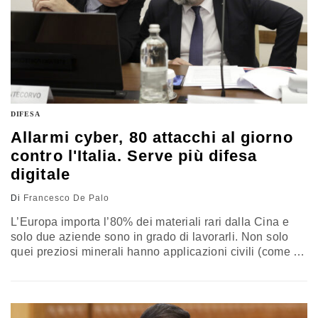
DIFESA
Allarmi cyber, 80 attacchi al giorno
contro l'Italia. Serve più difesa
digitale
Di
Francesco De Palo
L’Europa importa l’80% dei materiali rari dalla Cina e
solo due aziende sono in grado di lavorarli. Non solo
quei preziosi minerali hanno applicazioni civili (come le
risonanze magnetiche), ma anche e soprattutto nel
settore difesa dove sono usati per radar, sensori, laser,
microonde, satelliti, sistemi di comunicazioni spaziali