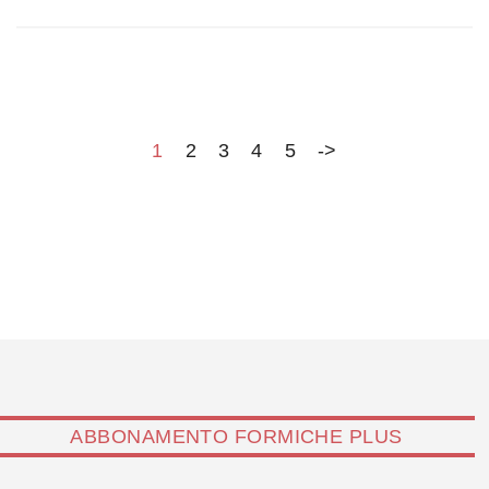
attacchi cyber al mese, in significativo incremento
rispetto al 2022. Serve flessibilità tra gli attori coinvolti,
ha spiegato parlando del raccordo tra intelligence,
difesa e Agenzia
1
2
3
4
5
->
ABBONAMENTO FORMICHE PLUS