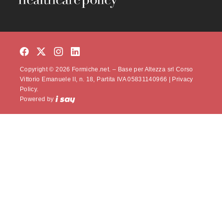
Copyright © 2026 Formiche.net. – Base per Altezza srl Corso
Vittorio Emanuele II, n. 18, Partita IVA 05831140966 |
Privacy
Policy.
Powered by