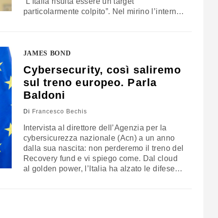
“L’Italia risulta essere un target
particolarmente colpito”. Nel mirino l’interna
catena di approvvigionamento e
distribuzione del settore energetico
JAMES BOND
Cybersecurity, così saliremo
sul treno europeo. Parla
Baldoni
Di
Francesco Bechis
Intervista al direttore dell’Agenzia per la
cybersicurezza nazionale (Acn) a un anno
dalla sua nascita: non perderemo il treno del
Recovery fund e vi spiego come. Dal cloud
al golden power, l’Italia ha alzato le difese
cyber e gli alleati (come i nemici) se ne sono
accorti. Hacker russi? La campagna non è
finita