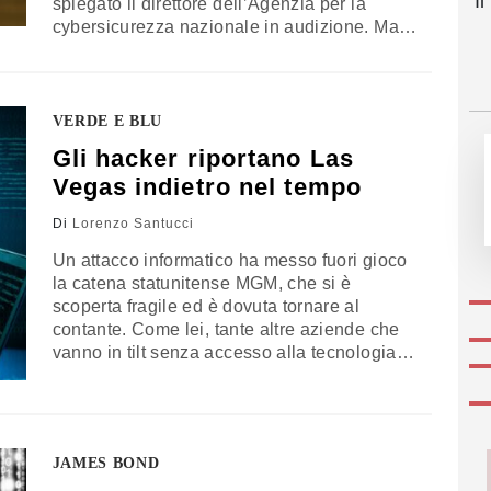
I
spiegato il direttore dell’Agenzia per la
cybersicurezza nazionale in audizione. Ma
non è detto che i primi non riprendano
VERDE E BLU
Gli hacker riportano Las
Vegas indietro nel tempo
Di
Lorenzo Santucci
Un attacco informatico ha messo fuori gioco
la catena statunitense MGM, che si è
scoperta fragile ed è dovuta tornare al
contante. Come lei, tante altre aziende che
vanno in tilt senza accesso alla tecnologia
digitale
JAMES BOND