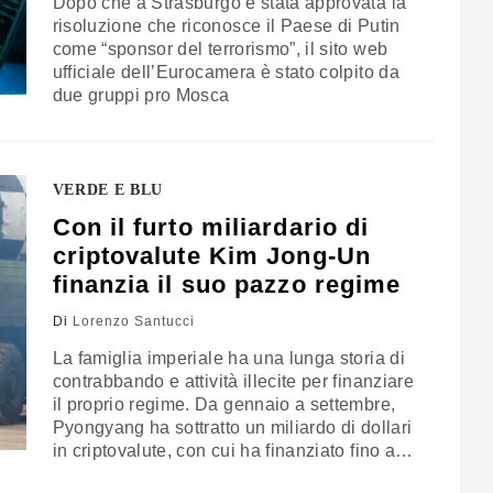
Dopo che a Strasburgo è stata approvata la
risoluzione che riconosce il Paese di Putin
come “sponsor del terrorismo”, il sito web
ufficiale dell’Eurocamera è stato colpito da
due gruppi pro Mosca
VERDE E BLU
Con il furto miliardario di
criptovalute Kim Jong-Un
finanzia il suo pazzo regime
Di
Lorenzo Santucci
La famiglia imperiale ha una lunga storia di
contrabbando e attività illecite per finanziare
il proprio regime. Da gennaio a settembre,
Pyongyang ha sottratto un miliardo di dollari
in criptovalute, con cui ha finanziato fino a
un terzo del suo programma missilistico