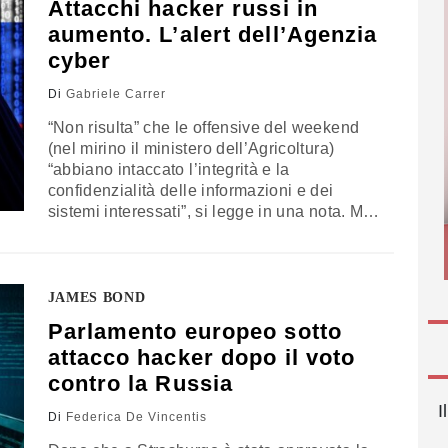
Attacchi hacker russi in
aumento. L’alert dell’Agenzia
cyber
Di
Gabriele Carrer
“Non risulta” che le offensive del weekend
(nel mirino il ministero dell’Agricoltura)
“abbiano intaccato l’integrità e la
confidenzialità delle informazioni e dei
sistemi interessati”, si legge in una nota. Ma
sono destinate a continuare o intensificarsi
nei prossimi mesi
JAMES BOND
Parlamento europeo sotto
attacco hacker dopo il voto
contro la Russia
I
Di
Federica De Vincentis