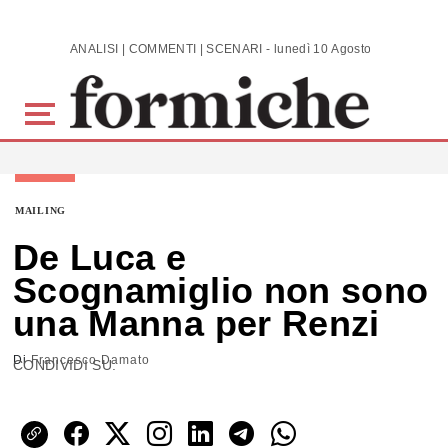
Skip to main content
ANALISI | COMMENTI | SCENARI - lunedì 10 Agosto 2026
MAILING
De Luca e
Scognamiglio non sono
una Manna per Renzi
Di
Francesco Damato
CONDIVIDI SU: