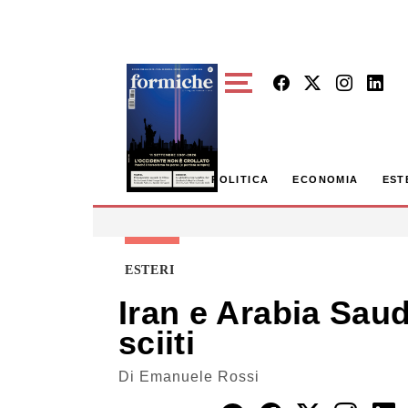
Skip to main content
POLITICA
ECONOMIA
EST
ESTERI
Iran e Arabia Saud
sciiti
Di
Emanuele Rossi