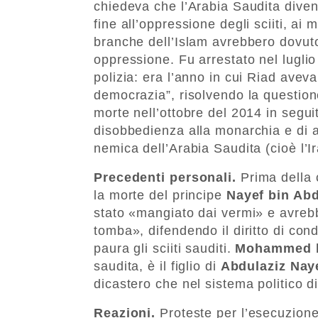
chiedeva che l’Arabia Saudita dive
fine all’oppressione degli sciiti, ai
branche dell’Islam avrebbero dovuto
oppressione. Fu arrestato nel luglio
polizia: era l’anno in cui Riad aveva
democrazia”, risolvendo la questio
morte nell’ottobre del 2014 in segui
disobbedienza alla monarchia e di av
nemica dell’Arabia Saudita (cioè l’Ir
Precedenti personali.
Prima della 
la morte del principe
Nayef bin Abd
stato «mangiato dai vermi» e avrebb
tomba», difendendo il diritto di con
paura gli sciiti sauditi.
Mohammed b
saudita, è il figlio di
Abdulaziz Nay
dicastero che nel sistema politico 
Reazioni.
Proteste per l’esecuzione 