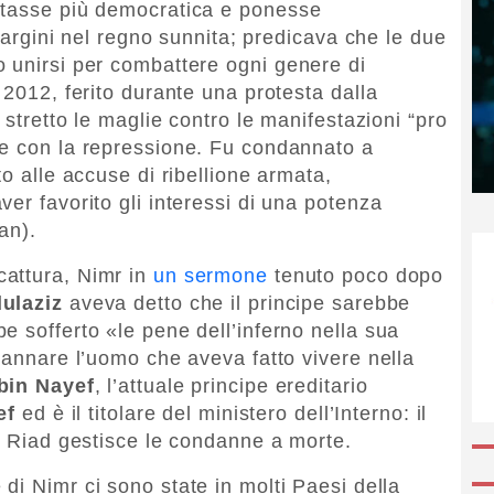
ntasse più democratica e ponesse
 margini nel regno sunnita; predicava che le due
 unirsi per combattere ogni genere di
 2012, ferito durante una protesta dalla
 stretto le maglie contro le manifestazioni “pro
ne con la repressione. Fu condannato a
to alle accuse di ribellione armata,
er favorito gli interessi di una potenza
an).
cattura, Nimr in
un sermone
tenuto poco dopo
ulaziz
aveva detto che il principe sarebbe
e sofferto «le pene dell’inferno nella sua
dannare l’uomo che aveva fatto vivere nella
in Nayef
, l’attuale principe ereditario
ef
ed è il titolare del ministero dell’Interno: il
di Riad gestisce le condanne a morte.
di Nimr ci sono state in molti Paesi della