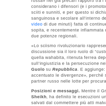
rossa» nei già precari rapporti tra i 
considerano i difensori (e i promotor
sciiti e sunniti, e per questo si dich
sanguinosa e secolare all’interno de
video
di due minuti) fatta di contin
sopita, e recentemente infiammata 
due potenze regionali.
«Lo sciismo rivoluzionario rapprese
discussione sia il loro ruolo di “cus
quella wahabita, ritenuta ferrea dep
sull’ingiustizia e la persecuzione n
Guolo
su
Repubblica
. E aggiunge: 
accentuato le divergenze», perché se
partner russo nelle lotte per procur
Posizioni e messaggi.
Mentre il G
Sheikh
, ha definito le esecuzioni un
salvati dal commettere più atti malva