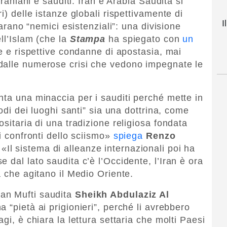
iraniani e sauditi. Iran e Arabia Saudita si
i) delle istanze globali rispettivamente di
I
iarano “nemici esistenziali”: una divisione
ll’Islam (che la
Stampa
ha spiegato con
un
ue e rispettive condanne di apostasia, mai
dalle numerose crisi che vedono impegnate le
nta una minaccia per i sauditi perché mette in
todi dei luoghi santi” sia una dottrina, come
ositaria di una tradizione religiosa fondata
ei confronti dello sciismo»
spiega
Renzo
«Il sistema di alleanze internazionali poi ha
 dal lato saudita c’è l’Occidente, l’Iran è ora
a che agitano il Medio Oriente.
ran Mufti saudita
Sheikh Abdulaziz Al
a “pietà ai prigionieri”, perché li avrebbero
gi, è chiara la lettura settaria che molti Paesi