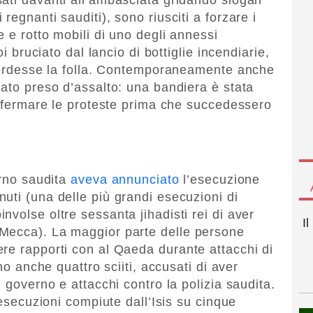
egnanti sauditi), sono riusciti a forzare i
e e rotto mobili di uno degli annessi
oi bruciato dal lancio di bottiglie incendiarie,
sperdesse la folla. Contemporaneamente anche
tato preso d’assalto: una bandiera è stata
 a fermare le proteste prima che succedessero
erno saudita
aveva annunciato
l’esecuzione
uti (una delle più grandi esecuzioni di
volse oltre sessanta jihadisti rei di aver
I
Mecca). La maggior parte delle persone
re rapporti con al Qaeda durante attacchi di
ano anche quattro sciiti, accusati di aver
l governo e attacchi contro la polizia saudita.
 esecuzioni compiute dall’Isis su cinque