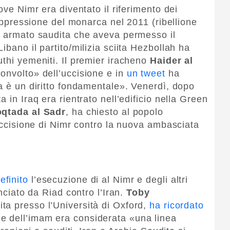
ove Nimr era diventato il riferimento dei
’oppressione del monarca nel 2011 (ribellione
o armato saudita che aveva permesso il
ibano il partito/milizia sciita Hezbollah ha
uthi yemeniti. Il premier iracheno
Haider al
onvolto» dell’uccisione e in
un tweet
ha
ca è un diritto fondamentale». Venerdì, dopo
 in Iraq era rientrato nell’edificio nella Green
qtada al Sadr
, ha chiesto al popolo
’uccisione di Nimr contro la nuova ambasciata
efinito
l’esecuzione di al Nimr e degli altri
anciato da Riad contro l’Iran.
Toby
ita presso l’Università di Oxford,
ha ricordato
ne dell’imam era considerata «una linea