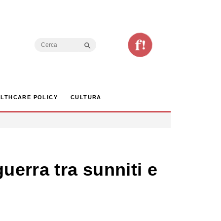
Search Button
Search
for:
LTHCARE POLICY
CULTURA
uerra tra sunniti e