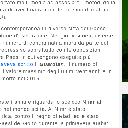
portato molti media ad associare i metodi della
ta di aver finanziato il terrorismo di matrice
sti.
 contemporanea in diverse città del Paese,
otone d’esecuzione. Nei giorni scorsi, diverse
o numero di condannati a morti da parte del
repressivo soprattutto con le opposizioni
 tre Paesi in cui vengono eseguite più
e
aveva scritto
il
Guardian
, il numero di
il valore massimo degli ultimi vent’anni: e in
 morte nel 2015.
este iraniane riguarda lo sceicco
Nimr al
o nel mondo sciita. Al Nimr è stato
ifica, contro il regno di Riad, ed è stato
Paesi del Golfo durante la primavera araba: