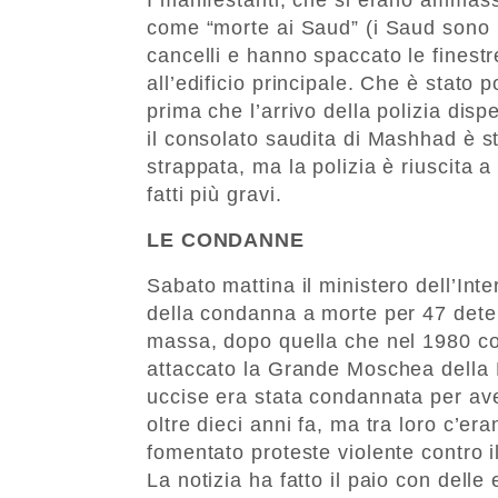
come “morte ai Saud” (i Saud sono i r
cancelli e hanno spaccato le finestr
all’edificio principale. Che è stato p
prima che l’arrivo della polizia di
il consolato saudita di Mashhad è s
strappata, ma la polizia è riuscita
fatti più gravi.
LE CONDANNE
Sabato mattina il ministero dell’Int
della condanna a morte per 47 deten
massa, dopo quella che nel 1980 coin
attaccato la Grande Moschea della 
uccise era stata condannata per ave
oltre dieci anni fa, ma tra loro c’er
fomentato proteste violente contro i
La notizia ha fatto il paio con delle