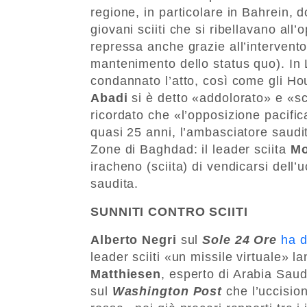
regione, in particolare in Bahrein, d
giovani sciiti che si ribellavano all
repressa anche grazie all’intervent
mantenimento dello status quo). In L
condannato l’atto, così come gli Ho
Abadi
si è detto «addolorato» e «sc
ricordato che «l’opposizione pacifi
quasi 25 anni, l’ambasciatore saudita
Zone di Baghdad: il leader sciita
Mo
iracheno (sciita) di vendicarsi dell
saudita.
SUNNITI CONTRO SCIITI
Alberto Negri
sul
Sole 24 Ore
ha d
leader sciiti «un missile virtuale» l
Matthiesen
, esperto di Arabia Saud
sul
Washington Post
che l’uccisio