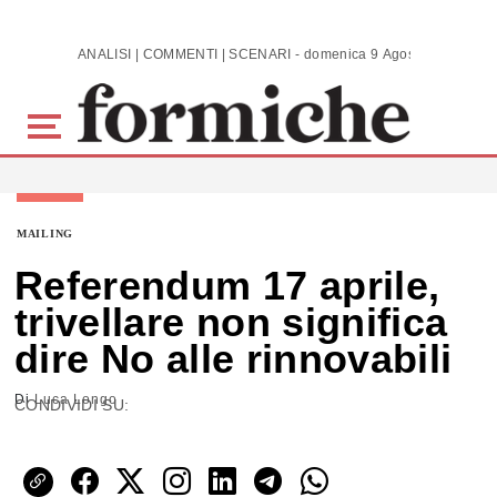
Skip to main content
ANALISI | COMMENTI | SCENARI - domenica 9 Agosto 2026
MAILING
Referendum 17 aprile,
trivellare non significa
dire No alle rinnovabili
Di
Luca Longo
CONDIVIDI SU: