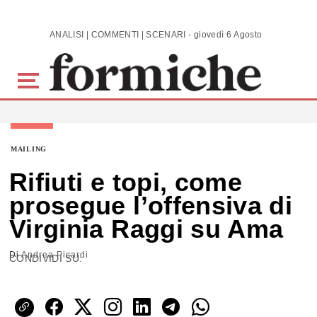
Skip to main content
ANALISI | COMMENTI | SCENARI - giovedì 6 Agosto 2026
MAILING
Rifiuti e topi, come
prosegue l’offensiva di
Virginia Raggi su Ama
Di
Andrea Picardi
CONDIVIDI SU: