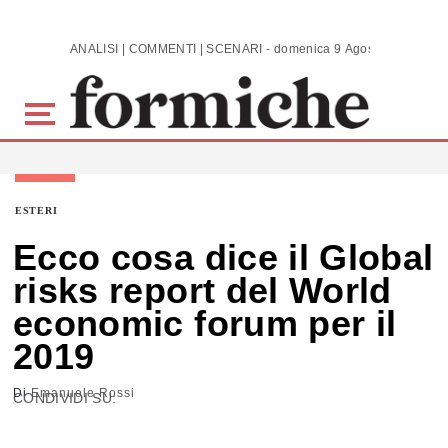
Skip to main content
ANALISI | COMMENTI | SCENARI - domenica 9 Agosto 2026
ESTERI
Ecco cosa dice il Global
risks report del World
economic forum per il
2019
Di
Emanuele Rossi
CONDIVIDI SU: