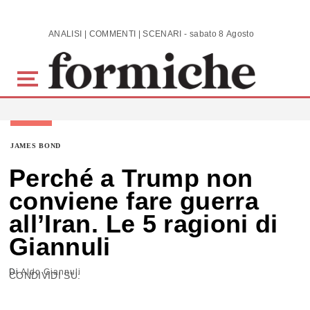
Skip to main content
ANALISI | COMMENTI | SCENARI - sabato 8 Agosto 2026
JAMES BOND
Perché a Trump non
conviene fare guerra
all’Iran. Le 5 ragioni di
Giannuli
Di
Aldo Giannuli
CONDIVIDI SU: