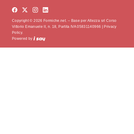
Copyright © 2026 Formiche.net. – Base per Altezza srl Corso
Vittorio Emanuele II, n. 18, Partita IVA 05831140966 |
Privacy
Policy.
Powered by