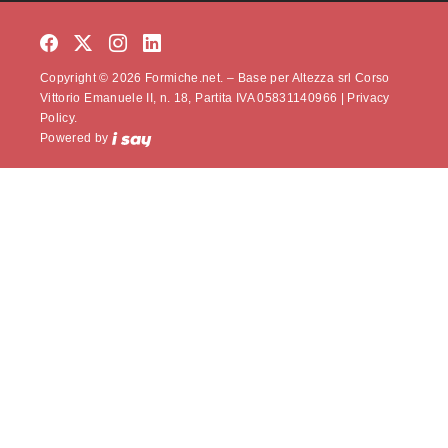
Copyright © 2026 Formiche.net. – Base per Altezza srl Corso
Vittorio Emanuele II, n. 18, Partita IVA 05831140966 |
Privacy
Policy.
Powered by