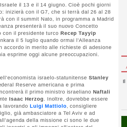
 Israele il 13 e il 14 giugno. Cioè pochi giorni
: inizierà con il G7, che si terrà dal 26 al 28
erà con il summit Nato, in programma a Madrid
lleanza presenterà il suo nuovo Concetto
o con il presidente turco
Recep Tayyip
kara il 5 luglio quando ormai l’Alleanza
 accordo in merito alle richieste di adesione
chia esprime oggi alcune preoccupazioni.
 dell’economista israelo-statunitense
Stanley
I
Federal Reserve americana e prima
ncontrerà il primo ministro israeliano
Naftali
ente
Isaac Herzog
. Inoltre, dovrebbe essere
sta lavorando
Luigi Mattiolo
, consigliere
iglio, già ambasciatore a Tel Aviv e ad
all’agenda della missione ci sono le due