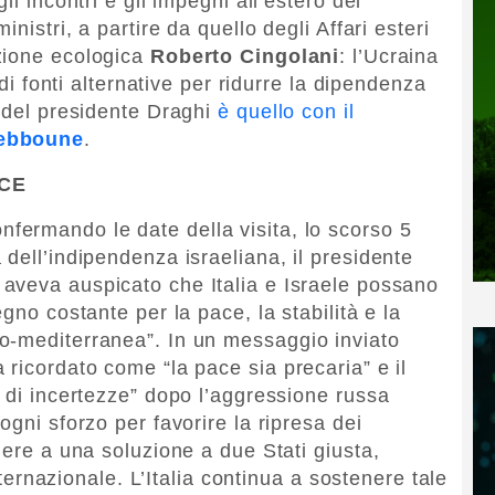
li incontri e gli impegni all’estero del
nistri, a partire da quello degli Affari esteri
zione ecologica
Roberto Cingolani
: l’Ucraina
 di fonti alternative per ridurre la dipendenza
e del presidente Draghi
è quello con il
Tebboune
.
ACE
nfermando le date della visita, lo scorso 5
dell’indipendenza israeliana, il presidente
aveva auspicato che Italia e Israele possano
gno costante per la pace, la stabilità e la
o-mediterranea”. In un messaggio inviato
ricordato come “la pace sia precaria” e il
o di incertezze” dopo l’aggressione russa
ogni sforzo per favorire la ripresa dei
gere a una soluzione a due Stati giusta,
internazionale. L’Italia continua a sostenere tale