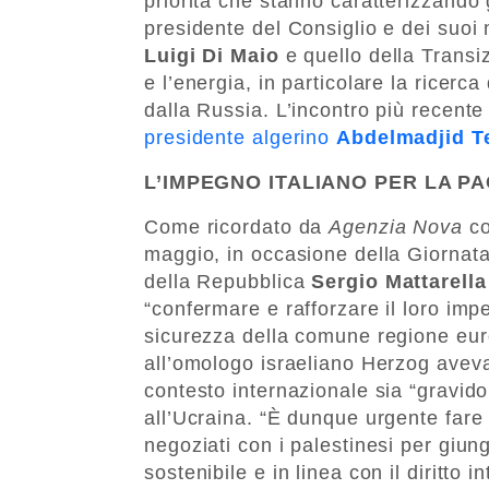
priorità che stanno caratterizzando g
presidente del Consiglio e dei suoi mi
Luigi Di Maio
e quello della Transi
e l’energia, in particolare la ricerca
dalla Russia. L’incontro più recent
presidente algerino
Abdelmadjid 
L’IMPEGNO ITALIANO PER LA P
Come ricordato da
Agenzia Nova
co
maggio, in occasione della Giornata 
della Repubblica
Sergio Mattarella
“confermare e rafforzare il loro impe
sicurezza della comune regione eur
all’omologo israeliano Herzog aveva 
contesto internazionale sia “gravid
all’Ucraina. “È dunque urgente fare 
negoziati con i palestinesi per giun
sostenibile e in linea con il diritto 