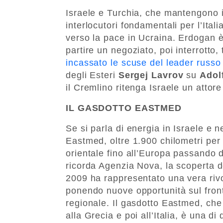
Israele e Turchia, che mantengono i
interlocutori fondamentali per l’Ital
verso la pace in Ucraina. Erdogan è 
partire un negoziato, poi interrotto, 
incassato le scuse del leader russ
degli Esteri
Sergej Lavrov
su
Adolf
il Cremlino ritenga Israele un attore
IL GASDOTTO EASTMED
Se si parla di energia in Israele e n
Eastmed, oltre 1.900 chilometri per
orientale fino all’Europa passando 
ricorda Agenzia Nova, la scoperta de
2009 ha rappresentato una vera rivol
ponendo nuove opportunità sul front
regionale. Il gasdotto Eastmed, che 
alla Grecia e poi all’Italia, è una di