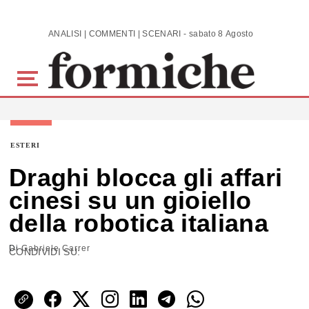
Skip to main content
ANALISI | COMMENTI | SCENARI - sabato 8 Agosto 2026
ESTERI
Draghi blocca gli affari
cinesi su un gioiello
della robotica italiana
Di
Gabriele Carrer
CONDIVIDI SU: