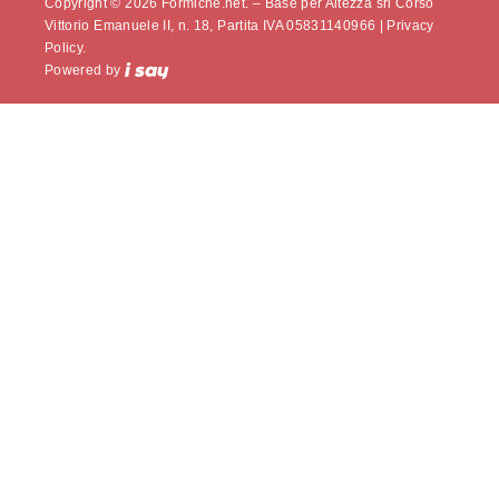
Copyright © 2026 Formiche.net. – Base per Altezza srl Corso
Vittorio Emanuele II, n. 18, Partita IVA 05831140966 |
Privacy
Policy.
Powered by