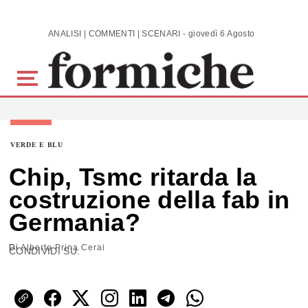
Skip to main content
ANALISI | COMMENTI | SCENARI - giovedì 6 Agosto 2026
VERDE E BLU
Chip, Tsmc ritarda la
costruzione della fab in
Germania?
Di
Alberto Prina Cerai
CONDIVIDI SU: