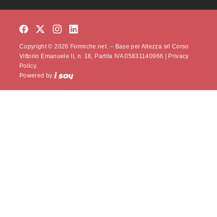
Copyright © 2026 Formiche.net. – Base per Altezza srl Corso
Vittorio Emanuele II, n. 18, Partita IVA 05831140966 |
Privacy
Policy.
Powered by