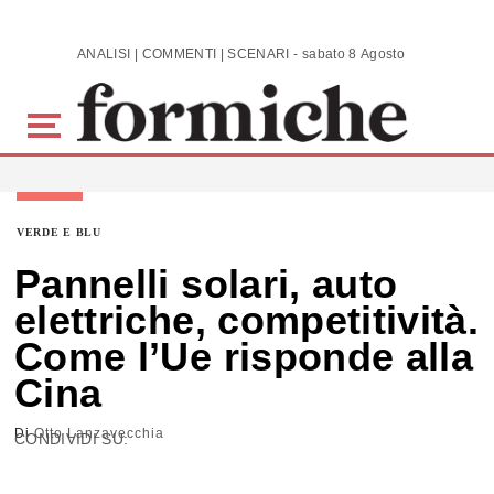
Skip to main content
ANALISI | COMMENTI | SCENARI - sabato 8 Agosto 2026
VERDE E BLU
Pannelli solari, auto
elettriche, competitività.
Come l’Ue risponde alla
Cina
Di
Otto Lanzavecchia
CONDIVIDI SU: