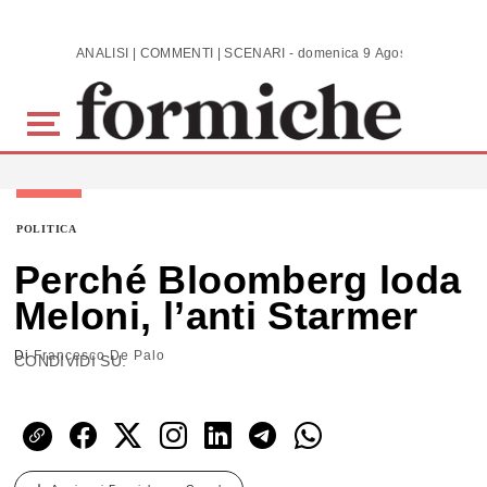
Skip to main content
ANALISI | COMMENTI | SCENARI - domenica 9 Agosto 2026
POLITICA
Perché Bloomberg loda
Meloni, l’anti Starmer
Di
Francesco De Palo
CONDIVIDI SU: