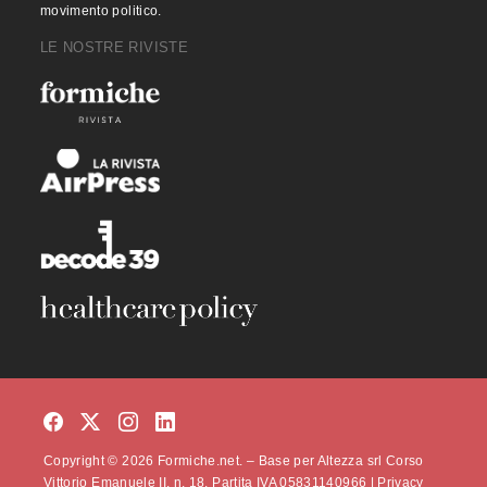
movimento politico.
LE NOSTRE RIVISTE
Copyright © 2026 Formiche.net. – Base per Altezza srl Corso
Vittorio Emanuele II, n. 18, Partita IVA 05831140966 |
Privacy