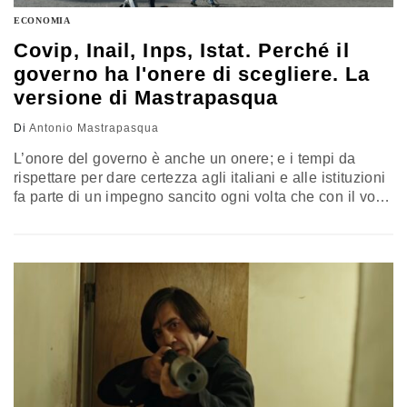
ECONOMIA
Covip, Inail, Inps, Istat. Perché il
governo ha l'onere di scegliere. La
versione di Mastrapasqua
Di
Antonio Mastrapasqua
L’onore del governo è anche un onere; e i tempi da
rispettare per dare certezza agli italiani e alle istituzioni
fa parte di un impegno sancito ogni volta che con il voto
si indica chi governa. Il voto del settembre 2022 ha
indicato una chiara maggioranza politica, chiamata a
onori e oneri da rispettare. Il commento di Antonio
Mastrapasqua