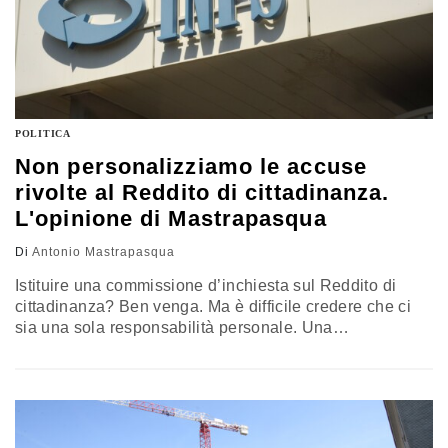
POLITICA
Non personalizziamo le accuse
rivolte al Reddito di cittadinanza.
L'opinione di Mastrapasqua
Di
Antonio Mastrapasqua
Istituire una commissione d’inchiesta sul Reddito di
cittadinanza? Ben venga. Ma è difficile credere che ci
sia una sola responsabilità personale. Una
commissione d’inchiesta dovrebbe avere un obiettivo
largo, per indicare tutte le responsabilità di un grande
danno erariale (se danno c’è stato). Il commento di
Antonio Mastrapasqua