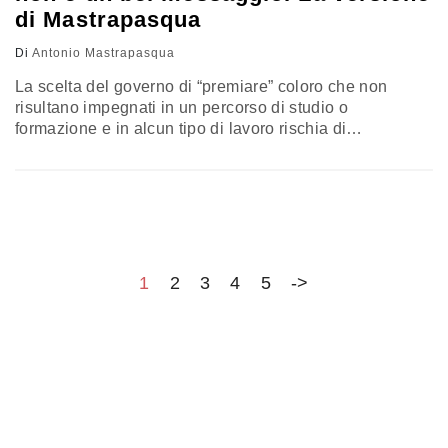
di Mastrapasqua
Di
Antonio Mastrapasqua
La scelta del governo di “premiare” coloro che non
risultano impegnati in un percorso di studio o
formazione e in alcun tipo di lavoro rischia di
confermare l’idea che andare all’estero possa essere
meglio per chi vanta meriti o vuole acquisirne. Il
commento di Antonio Mastrapasqua
1
2
3
4
5
->