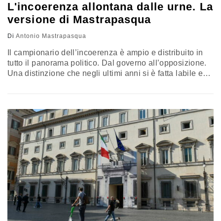
L'incoerenza allontana dalle urne. La
versione di Mastrapasqua
Di
Antonio Mastrapasqua
Il campionario dell’incoerenza è ampio e distribuito in
tutto il panorama politico. Dal governo all’opposizione.
Una distinzione che negli ultimi anni si è fatta labile e
intercambiabile, per quasi tutte le forze politiche. Come
si può pretendere che i giovani (per i meno giovani a
volte gioca l’abitudine o qualche riflesso pavloviano)
vadano alle urne?