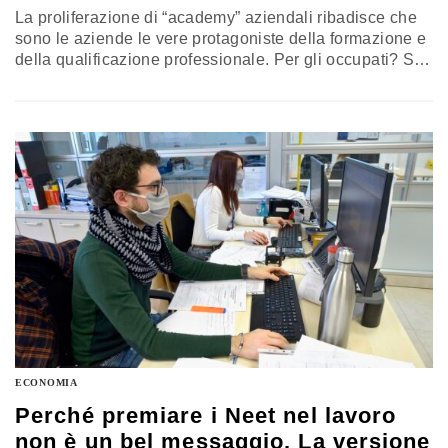
La proliferazione di “academy” aziendali ribadisce che
sono le aziende le vere protagoniste della formazione e
della qualificazione professionale. Per gli occupati? Sì,
vero, ma forse non ha più senso che i percorsi formativi
per i non occupati seguano indirizzi alieni rispetto a
quelli maturati dalle imprese. Il commento di Antonio
Mastrapasqua
ECONOMIA
Perché premiare i Neet nel lavoro
non è un bel messaggio. La versione