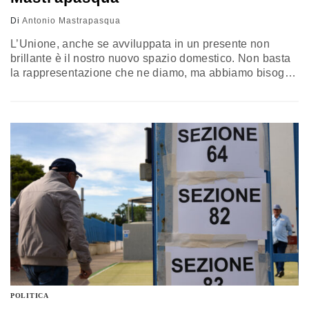
Di
Antonio Mastrapasqua
L’Unione, anche se avviluppata in un presente non
brillante è il nostro nuovo spazio domestico. Non basta
la rappresentazione che ne diamo, ma abbiamo bisogno
di misurarne tutta la forza reale, nel bene e nel male.
Per questo la campagna elettorale verso l’8 e il 9 giugno
dovrebbe sottrarsi alla politica politicante e dedicarsi a
tracciare i contorni concreti della visione d’Europa che
vorremmo
POLITICA