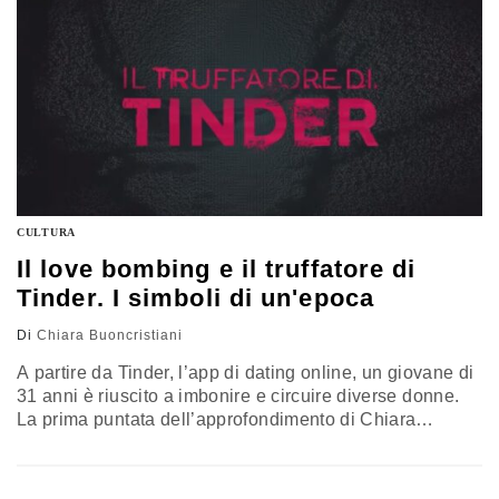
CULTURA
Il love bombing e il truffatore di
Tinder. I simboli di un'epoca
Di
Chiara Buoncristiani
A partire da Tinder, l’app di dating online, un giovane di
31 anni è riuscito a imbonire e circuire diverse donne.
La prima puntata dell’approfondimento di Chiara
Buoncristiani, giornalista e psicoterapeuta, che racconta
le cicatrici dell’era contemporanea che trasformano il
bisogno di “ritoccare” la realtà nel desiderio di truffare