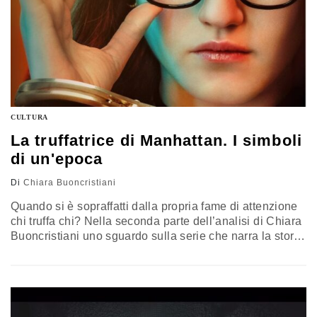
CULTURA
La truffatrice di Manhattan. I simboli
di un'epoca
Di
Chiara Buoncristiani
Quando si è sopraffatti dalla propria fame di attenzione
chi truffa chi? Nella seconda parte dell’analisi di Chiara
Buoncristiani uno sguardo sulla serie che narra la storia
di Anna Sorokina, una ragazza di 25 anni, immigrata
russa, che è riuscita a vivere truffando il jet set di
Manhattan