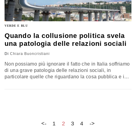
VERDE E BLU
Quando la collusione politica svela
una patologia delle relazioni sociali
Di
Chiara Buoncristiani
Non possiamo più ignorare il fatto che in Italia soffriamo
di una grave patologia delle relazioni sociali, in
particolare quelle che riguardano la cosa pubblica e i
privati cittadini, vuoi che siano aziende, individui o
gruppi di interesse. L’analisi di Chiara Buoncristiani,
giornalista e psicoterapeuta
<-
1
2
3
4
->