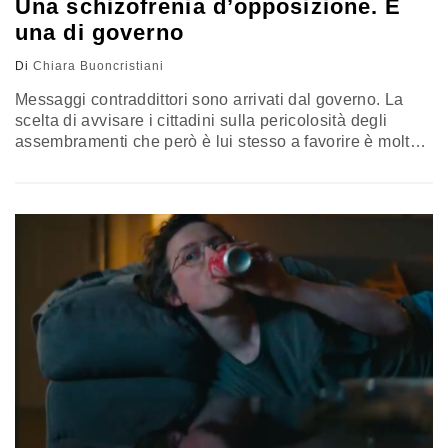
Una schizofrenia d’opposizione. E
una di governo
Di
Chiara Buoncristiani
Messaggi contraddittori sono arrivati dal governo. La
scelta di avvisare i cittadini sulla pericolosità degli
assembramenti che però è lui stesso a favorire è molto
simile a un ossimoro di Stato. Il commento di Chiara
Buoncristiani, giornalista e psicoterapeuta