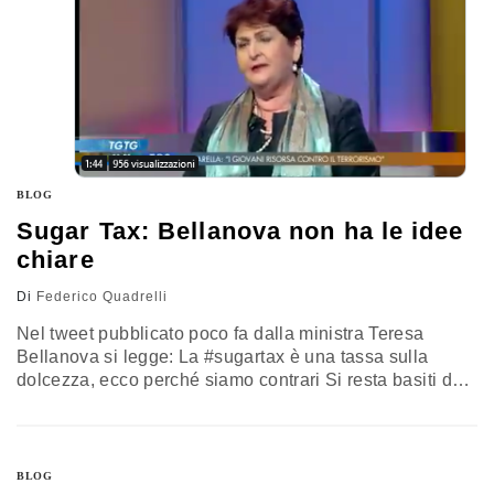
BLOG
Sugar Tax: Bellanova non ha le idee
chiare
Di
Federico Quadrelli
Nel tweet pubblicato poco fa dalla ministra Teresa
Bellanova si legge: La #sugartax è una tassa sulla
dolcezza, ecco perché siamo contrari Si resta basiti da
quanta superficialità possa essere contenuta in un
singolo tweet. La legge sullo zucchero esiste da tempo
in numerosi paesi EU e nel resto del mondo: Cile,
Messico, UK, Francia, Danimarca. Una discussione è
BLOG