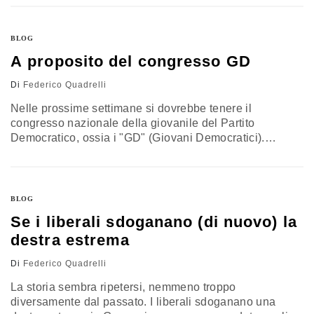
rispetto alla mia esperienza nella SPD e dunque nella
Jusos, l'organizzazione giovanile della SPD che è
attualmente guidata da Kevin Kühnert, astro nascente
BLOG
della politica di sinistra in Germania. Questa riflessione
A proposito del congresso GD
ha…
Di
Federico Quadrelli
Nelle prossime settimane si dovrebbe tenere il
congresso nazionale della giovanile del Partito
Democratico, ossia i "GD" (Giovani Democratici).
Mentre continuo ad appartenere alla giovanile della
SPD - la Jusos - non sono ormai più un GD da un paio
d'anni. Dunque, da "vecchio", mi permetto di fare quel
che i "vecchi" di solito fanno: danno consigli (anche non
BLOG
richiesti).…
Se i liberali sdoganano (di nuovo) la
destra estrema
Di
Federico Quadrelli
La storia sembra ripetersi, nemmeno troppo
diversamente dal passato. I liberali sdoganano una