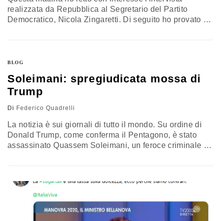
realizzata da Repubblica al Segretario del Partito
Democratico, Nicola Zingaretti. Di seguito ho provato a
mettere insieme alcune riflessioni generali sulla
situazione politica attuale e poi sul ruolo dei partiti, e del
PD in particolare, oggi. Non sarò breve. PRIMA DI
TUTTO, IL CONTESTO... Il filosofo Bernard Manin
BLOG
aveva coniato alla fine degli…
Soleimani: spregiudicata mossa di
Trump
Di
Federico Quadrelli
La notizia è sui giornali di tutto il mondo. Su ordine di
Donald Trump, come conferma il Pentagono, è stato
assassinato Quassem Soleimani, un feroce criminale al
soldo dell'Iran. Nessuno può essere triste per la morte di
un tale spregevole personaggio. Ma il punto non è se
meritasse o meno di morire, bensì se era lecito farlo in
questo modo.…