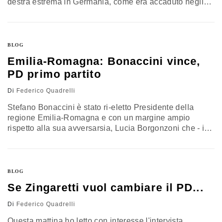
destra estrema in Germania, come era accaduto negli
anni trenta del secolo scorso quando, con un voto a
favore nei Reichstag, appoggiarono la
Ermächtigungsgesetz con cui Hitler ottenne "i pieni
poteri" (formula spesso ri-evocata da alcuni esponenti
BLOG
politici italiani) e diede inizio, ufficialmente, alla
Emilia-Romagna: Bonaccini vince,
dittatura. In quell'occasione…
PD primo partito
Di
Federico Quadrelli
Stefano Bonaccini è stato ri-eletto Presidente della
regione Emilia-Romagna e con un margine ampio
rispetto alla sua avversarsia, Lucia Borgonzoni che - in
questo caso non è per dire, ma è di fatto - nemmeno suo
padre ha votato. Bonaccini ha totalizzato il 51,4% pari a
1.191.980 voti, mentre Borgonzoni il 43,6% con
1.010.669 voti. In Emilia-Romagna era possibile il…
BLOG
Se Zingaretti vuol cambiare il PD...
Di
Federico Quadrelli
Questa mattina ho letto con interesse l'intervista