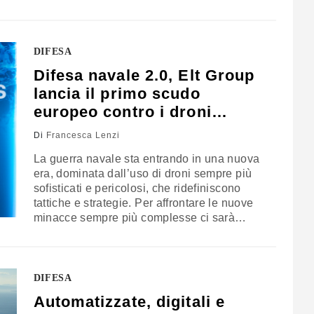
l’Europa si trova a dover bilanciare
ambizioni di autonomia con la dipendenza
tecnologica dagli Stati Uniti, soprattutto in
assenza di un proprio vettore di lancio
DIFESA
competitivo
Difesa navale 2.0, Elt Group
lancia il primo scudo
europeo contro i droni
nemici
Di
Francesca Lenzi
La guerra navale sta entrando in una nuova
era, dominata dall’uso di droni sempre più
sofisticati e pericolosi, che ridefiniscono
tattiche e strategie. Per affrontare le nuove
minacce sempre più complesse ci sarà
bisogno di tecnologie antidrone di ultima
generazione capaci di difendere le unità
navali dai sistemi offensivi unmanned. In
questo campo, l’Italia è all’avanguardia,
DIFESA
come dimostrato dalle tecnologie presentate
Automatizzate, digitali e
all’Euronaval di Parigi da Elt Group