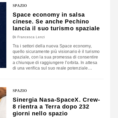
a trasformare queste sfide in opportunità per
SPAZIO
la leadership spaziale?
Space economy in salsa
cinese. Se anche Pechino
lancia il suo turismo spaziale
Di
Francesca Lenzi
Tra i settori della nuova Space economy,
quello sicuramente più visionario è il turismo
spaziale, con la sua promessa di consentire
a chiunque di raggiungere l’orbita. In attesa
di una verifica sul suo reale potenziale
economico, l’annuncio dell’ingresso della
Cina nella competizione, finora limitata agli
Usa, pone il problema della definizione delle
regole per il settore, con Pechino che vorrà
SPAZIO
dire la sua nelle norme che ne definiranno il
Sinergia Nasa-SpaceX. Crew-
funzionamento
8 rientra a Terra dopo 232
giorni nello spazio