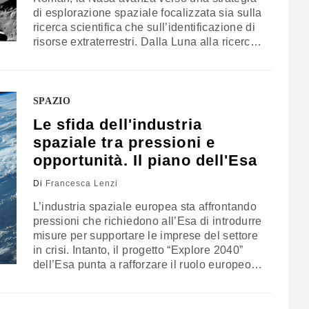
di esplorazione spaziale focalizzata sia sulla
ricerca scientifica che sull’identificazione di
risorse extraterrestri. Dalla Luna alla ricerca
di mondi abitabili, l’obiettivo è quello di
costruire le basi per una presenza umana
oltre la Terra, affrontando le sfide scientifiche
e logistiche che ciò comporta
SPAZIO
Le sfida dell'industria
spaziale tra pressioni e
opportunità. Il piano dell'Esa
Di
Francesca Lenzi
L’industria spaziale europea sta affrontando
pressioni che richiedono all’Esa di introdurre
misure per supportare le imprese del settore
in crisi. Intanto, il progetto “Explore 2040”
dell’Esa punta a rafforzare il ruolo europeo
nell’esplorazione della Luna e di Marte. Le
decisioni attese al Consiglio Ministeriale
2025 saranno determinanti: riuscirà l’Europa