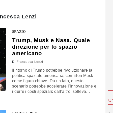
ncesca Lenzi
SPAZIO
Trump, Musk e Nasa. Quale
direzione per lo spazio
americano
Di
Francesca Lenzi
Il ritorno di Trump potrebbe rivoluzionare la
politica spaziale americana, con Elon Musk
come figura chiave. Da un lato, questo
scenario potrebbe accelerare l’innovazione e
ridurre i costi spaziali; dall’altro, solleva
dubbi su conflitti d’interesse e sostenibilità a
U
lungo termine. Le scelte future
influenzeranno non solo il progresso
tecnologico, ma anche il ruolo globale degli