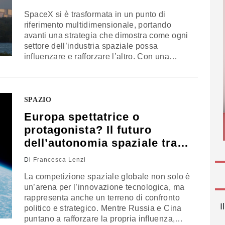
SpaceX si è trasformata in un punto di
riferimento multidimensionale, portando
avanti una strategia che dimostra come ogni
settore dell’industria spaziale possa
influenzare e rafforzare l’altro. Con una
visione che guarda lontano, verso Marte, ma
che continua a investire nella sicurezza e
nella connettività globale, l’azienda si
posiziona al centro di un ecosistema
SPAZIO
spaziale in rapida evoluzione, pronto a
Europa spettatrice o
ridefinire il futuro dell’umanità tra Terra e
protagonista? Il futuro
spazio
dell’autonomia spaziale tra
Cina, Russia e Usa
Di
Francesca Lenzi
La competizione spaziale globale non solo è
un’arena per l’innovazione tecnologica, ma
rappresenta anche un terreno di confronto
I
politico e strategico. Mentre Russia e Cina
puntano a rafforzare la propria influenza,