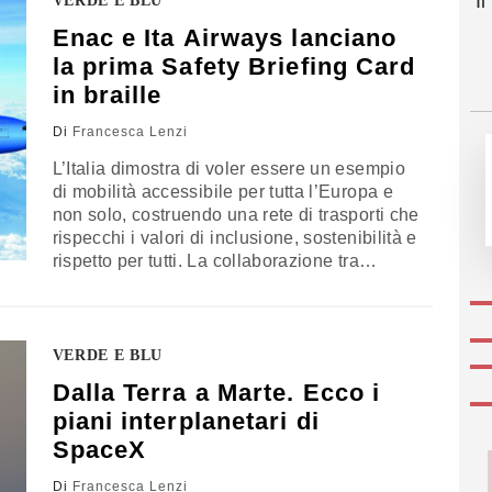
I
VERDE E BLU
Stati Uniti nello spazio
Enac e Ita Airways lanciano
la prima Safety Briefing Card
in braille
Di
Francesca Lenzi
L’Italia dimostra di voler essere un esempio
di mobilità accessibile per tutta l’Europa e
non solo, costruendo una rete di trasporti che
rispecchi i valori di inclusione, sostenibilità e
rispetto per tutti. La collaborazione tra
pubblico e privato, qui incarnata dal
sodalizio tra Enac e Ita Airways, rende il
trasporto aereo non solo un servizio ma
anche un messaggio: volare è per tutti, e
VERDE E BLU
ogni passeggero è accolto con attenzione e
Dalla Terra a Marte. Ecco i
valore
piani interplanetari di
SpaceX
Di
Francesca Lenzi