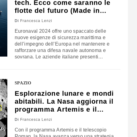
tech. Ecco come saranno le
flotte del futuro (Made in
Italy)
Di
Francesca Lenzi
Euronaval 2024 offre uno spaccato delle
nuove esigenze di sicurezza marittima e
dell’impegno dell’Europa nel mantenere e
rafforzare una difesa navale autonoma e
sovrana. Le aziende italiane presenti
rappresentano un tassello fondamentale di
questa visione, non solo fornendo tecnologia
all’avanguardia ma anche contribuendo a
rafforzare la posizione dell’Europa come
SPAZIO
attore chiave sulla scena della difesa
Esplorazione lunare e mondi
globale
abitabili. La Nasa aggiorna il
programma Artemis e il
telescopio Roman
Di
Francesca Lenzi
Con il programma Artemis e il telescopio
Roman, la Nasa avanza verso una strategia