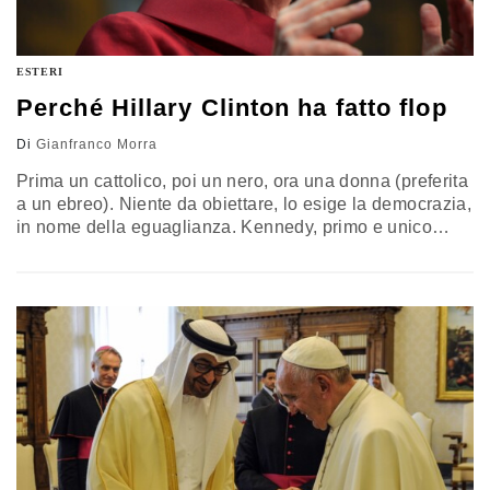
ESTERI
Perché Hillary Clinton ha fatto flop
Di
Gianfranco Morra
Prima un cattolico, poi un nero, ora una donna (preferita
a un ebreo). Niente da obiettare, lo esige la democrazia,
in nome della eguaglianza. Kennedy, primo e unico
cattolico, andò alla Casa Bianca solo nel 1961 dopo 34
presidenze Wasp, Obama nel 2009. In una America
tanto cambiata rispetto a quella dei Pilgrim
Fathers, Hillary Clinton sperava di farcela, dopo 44…