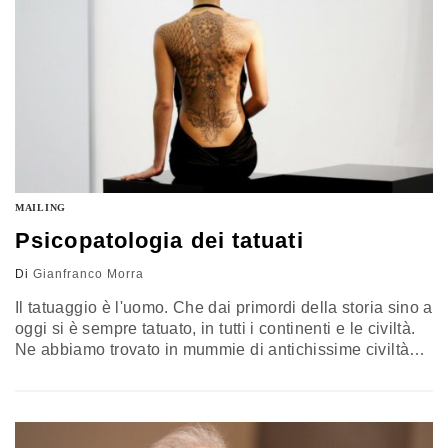
MAILING
Psicopatologia dei tatuati
Di
Gianfranco Morra
Il tatuaggio è l'uomo. Che dai primordi della storia sino a
oggi si è sempre tatuato, in tutti i continenti e le civiltà.
Ne abbiamo trovato in mummie di antichissime civiltà
(Egitto, Siberia) e la stessa parola ci viene dalle antiche
culture della Polinesia (tatau). Vi sono dei momenti forti
nella vita dell'uomo (nascita, età adulta, matrimonio,
menopausa, funerale) in…