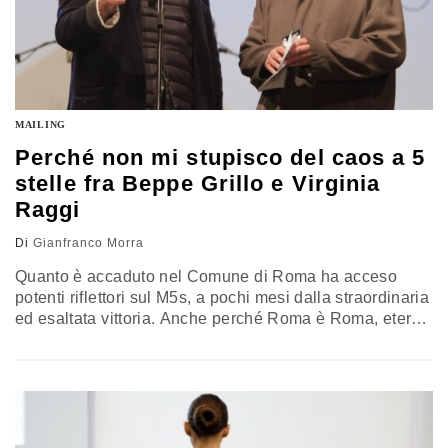
MAILING
Perché non mi stupisco del caos a 5
stelle fra Beppe Grillo e Virginia
Raggi
Di
Gianfranco Morra
Quanto è accaduto nel Comune di Roma ha acceso
potenti riflettori sul M5s, a pochi mesi dalla straordinaria
ed esaltata vittoria. Anche perché Roma è Roma, eterna
e immutabile. Tuttavia di episodi che hanno mostrato la
debolezza costitutiva e l'incapacità politica della
formazione di Beppe Grillo ne abbiamo avuti tanti, sin
dall'inizio: espulsioni e dimissioni, denunce e notti dei
lunghi…