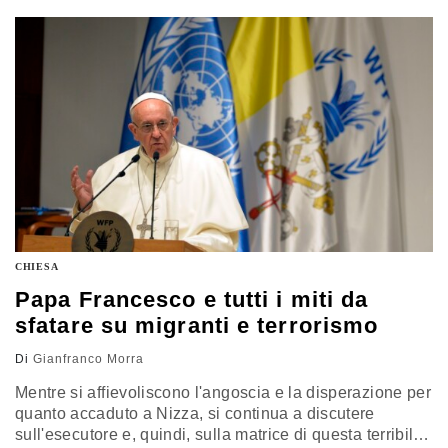
corretto e ricevono in compenso riconoscimenti e
benefici. Tutte si difendono con l'ostracismo e la
scomunica di chi non condivide il loro buonismo e…
CHIESA
Papa Francesco e tutti i miti da
sfatare su migranti e terrorismo
Di
Gianfranco Morra
Mentre si affievoliscono l'angoscia e la disperazione per
quanto accaduto a Nizza, si continua a discutere
sull'esecutore e, quindi, sulla matrice di questa terribile