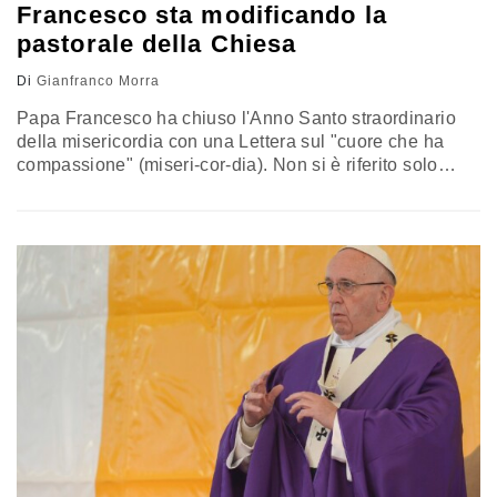
Francesco sta modificando la
pastorale della Chiesa
Di
Gianfranco Morra
Papa Francesco ha chiuso l'Anno Santo straordinario
della misericordia con una Lettera sul "cuore che ha
compassione" (miseri-cor-dia). Non si è riferito solo
all'evento, un po' snobbato dai pellegrini. Il suo richiamo
era a uno dei fondamenti della fede cristiana, che è la
religione della misericordia. E lo ha fatto con il richiamo
ad un episodio esemplare narrato soltanto nel…