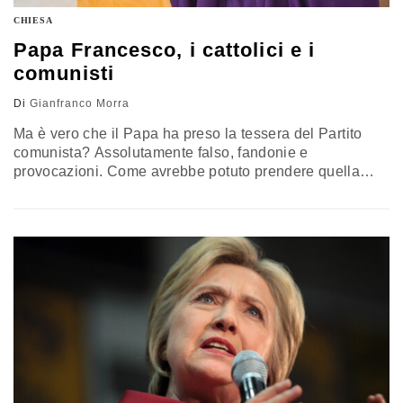
CHIESA
Papa Francesco, i cattolici e i
comunisti
Di
Gianfranco Morra
Ma è vero che il Papa ha preso la tessera del Partito
comunista? Assolutamente falso, fandonie e
provocazioni. Come avrebbe potuto prendere quella
tessera, visto che nel cuore l'ha già da sempre? Ce l'ha
spiegato lui stesso nel discorso ufficiale tenuto in
Vaticano all'incontro con 180 operatori dei Movimenti
sociali del mondo su "Lavoro, casa, terra" il 5 novembre.
E,…