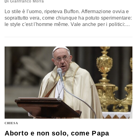
Di
Gianfranco Morra
Lo stile è l'uomo, ripeteva Buffon. Affermazione ovvia e
soprattutto vera, come chiunque ha potuto sperimentare:
le style c'est l'homme même. Vale anche per i politici:
dallo stile di Silvio Berlusconi, Beppe Grillo e Matteo
Salvini abbiamo imparato molto più che dai loro
programmi politici. Nel 2016, poi, la massima del grande
naturalista ha trovato una conferma nella successione
dei…
CHIESA
Aborto e non solo, come Papa