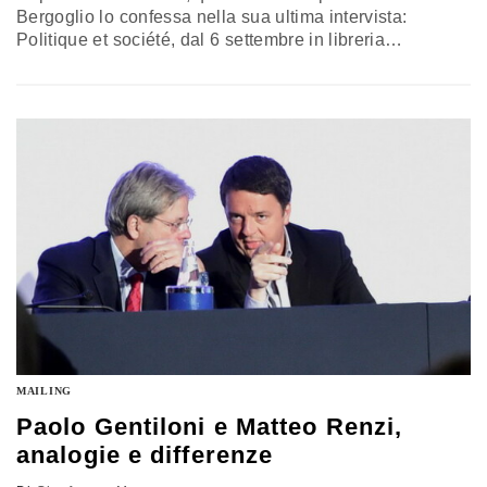
Bergoglio lo confessa nella sua ultima intervista:
Politique et société, dal 6 settembre in libreria
(L'Observatoir, pag. 432, euro 21): una vera silloge del
suo pensiero, in 12 conversazioni col sociologo
Dominique Wolton. Era l'anno 1978, aveva 42 anni,
conclusa la sua esperienza di provinciale dei Gesuiti
stava per divenire rettore della…
MAILING
Paolo Gentiloni e Matteo Renzi,
analogie e differenze