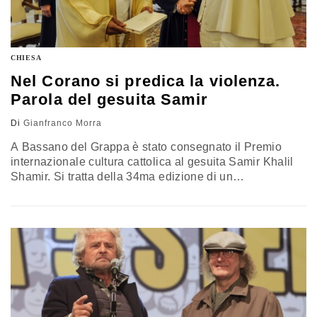
CHIESA
Nel Corano si predica la violenza.
Parola del gesuita Samir
Di
Gianfranco Morra
A Bassano del Grappa è stato consegnato il Premio
internazionale cultura cattolica al gesuita Samir Khalil
Shamir. Si tratta della 34ma edizione di un
riconoscimento, che è stato attribuito a personaggi come
Del Noce, Ratzinger, Messori, Giussani, Corti e Ruini.
Capita nel momento opportuno, mentre tutto il mondo si
interroga su quei problemi, che Shamir, nato in Egitto e
professore…