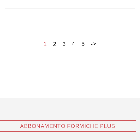
strage. E continua una larghissima convergenza
dell'establishment "politicamente corretto"
(parlamentari, intellettuali, giornalisti, mezzibusti del
video, preti lavoratori dell'accoglienza) in una strategia
buonista comune. La preoccupazione quasi ossessiva
sembra essere quella di trovare argomenti, se non per…
1
2
3
4
5
->
ABBONAMENTO FORMICHE PLUS