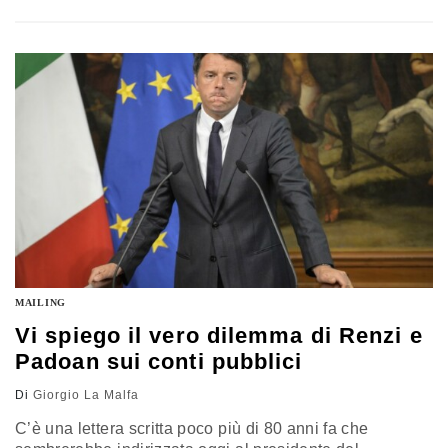
noti dall’Istat, con una situazione economica che non da
segni di miglioramento. Eccone alcuni dei passi
essenziali: "Caro Signor Presidente, lei si è proposto un
doppio obiettivo: la ripresa e le riforme –…
MAILING
Vi spiego il vero dilemma di Renzi e
Padoan sui conti pubblici
Di
Giorgio La Malfa
C’è una lettera scritta poco più di 80 anni fa che