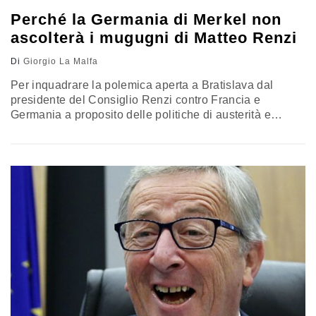
Perché la Germania di Merkel non
ascolterà i mugugni di Matteo Renzi
Di
Giorgio La Malfa
Per inquadrare la polemica aperta a Bratislava dal
presidente del Consiglio Renzi contro Francia e
Germania a proposito delle politiche di austerità e
cercare di capire come possa andare a finire, bisogna
fare un passo indietro e risalire alle origini ed ai
contenuti del cosiddetto Fiscal compact che è l’oggetto
del contendere. La questione risale a quasi venti anni
fa,…