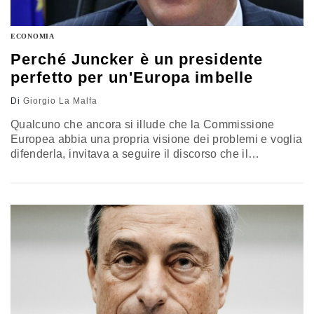
ECONOMIA
Perché Juncker è un presidente
perfetto per un'Europa imbelle
Di
Giorgio La Malfa
Qualcuno che ancora si illude che la Commissione
Europea abbia una propria visione dei problemi e voglia
difenderla, invitava a seguire il discorso che il
presidente della Commissione, Jean-Claude Junker,
avrebbe fatto mercoledì scorso davanti al Parlamento
Europeo. Junker ha parlato. In Europa – ha detto - c’è
ancora troppa disoccupazione. Bisogna fare di più.
Doverosamente il Parlamento ha applaudito.…