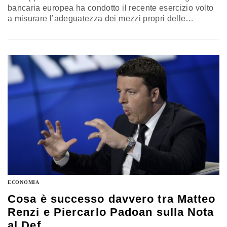
bancaria europea ha condotto il recente esercizio volto
a misurare l’adeguatezza dei mezzi propri delle
maggiori banche. I fatti sembrano piuttosto
incontrovertibili: la Vigilanza aveva stabilito che
eventuali operazioni di rafforzamento dei mezzi propri –
come la vendita di attività patrimoniali – valevano
purché perfezionate entro il 31 dicembre 2015.…
ECONOMIA
Cosa è successo davvero tra Matteo
Renzi e Piercarlo Padoan sulla Nota
al Def