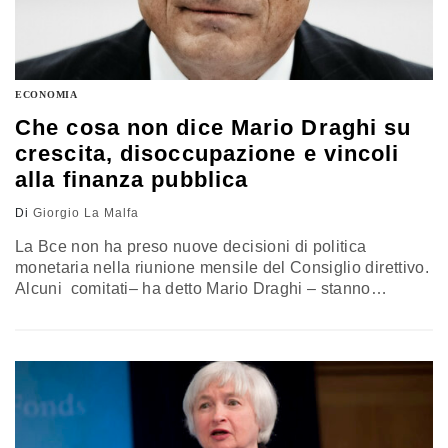
ECONOMIA
Che cosa non dice Mario Draghi su
crescita, disoccupazione e vincoli
alla finanza pubblica
Di
Giorgio La Malfa
La Bce non ha preso nuove decisioni di politica
monetaria nella riunione mensile del Consiglio direttivo.
Alcuni comitati– ha detto Mario Draghi – stanno
studiando le opzioni possibili. Il fatto è che la politica
del Quantitative Easing non sta producendo i risultati
che erano stati preannunciati. Lanciata con coraggio da
Draghi all’inizio dello scorso anno fra grandi polemiche
dei rappresentanti…