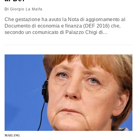
Di
Giorgio La Malfa
Che gestazione ha avuto la Nota di aggiornamento al
Documento di economia e finanza (DEF 2016) che,
secondo un comunicato di Palazzo Chigi di
martedì sera, era stata approvata dal Consiglio dei
Ministri? Ai giornalisti è stata consegnata una smilza
tabellina con tre serie di dati 2015-2017 sul reddito
nazionale, sul deficit e sul rapporto debito/PIL. Ma solo
alle 22 di ieri stato…
MAILING