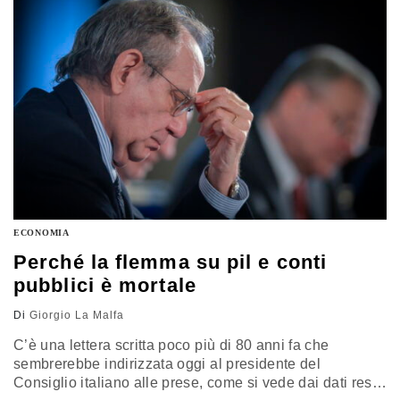
prospettive immediate della politica monetaria, alle
lezioni più generali che si…
ECONOMIA
Perché la flemma su pil e conti
pubblici è mortale
Di
Giorgio La Malfa
C’è una lettera scritta poco più di 80 anni fa che
sembrerebbe indirizzata oggi al presidente del
Consiglio italiano alle prese, come si vede dai dati resi