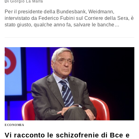
Di
Giorgio La Malfa
Per il presidente della Bundesbank, Weidmann,
intervistato da Federico Fubini sul Corriere della Sera, è
stato giusto, qualche anno fa, salvare le banche
tedesche con soldi pubblici perché vi era il rischio di
una crisi finanziaria globale. Oggi, invece, non sarebbe
giusto fare la stessa cosa per le banche italiane perché
nel frattempo l’Europa si è data nuove regole che…
ECONOMIA
Vi racconto le schizofrenie di Bce e