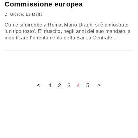
Commissione europea
Di
Giorgio La Malfa
Come si direbbe a Roma, Mario Draghi si è dimostrato
‘un tipo tosto’. E’ riuscito, negli anni del suo mandato, a
modificare l’orientamento della Banca Centrale
Europea, allontanandola progressivamente dalla
ortodossia “tedesca” alla quale è ispirato il trattato di
Maastricht ed alla quale si erano rigidamente attenuti i
suoi due predecessori, l’olandese Duisenberg e il
francese Trichet. Passo dopo passo…
<-
1
2
3
4
5
->