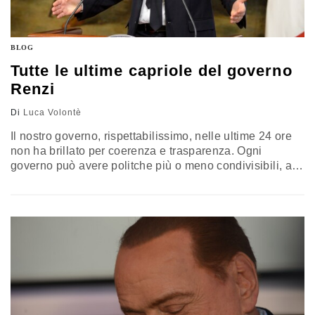
BLOG
Tutte le ultime capriole del governo
Renzi
Di
Luca Volontè
Il nostro governo, rispettabilissimo, nelle ultime 24 ore
non ha brillato per coerenza e trasparenza. Ogni
governo può avere politche più o meno condivisibili, ai
cittadini spetterà esprimere il giudizio finale con il
proprio voto. Tuttavia, non si comprende come sia
possibile moltiplicare incongruenze su incongruenze a
non finire nei rapporti con gli altri Paesi e,
contemporaneamente, mistificare le proprie…