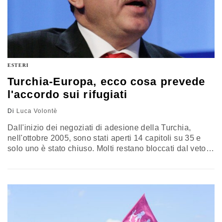
ESTERI
Turchia-Europa, ecco cosa prevede
l'accordo sui rifugiati
Di
Luca Volontè
Dall'inizio dei negoziati di adesione della Turchia,
nell'ottobre 2005, sono stati aperti 14 capitoli su 35 e
solo uno è stato chiuso. Molti restano bloccati dal veto
di Cipro. L'Unione europea ha accettato di aprire a
dicembre il capitolo negoziale 17 nel processo di
adesione della Turchia, relativo alla politica economica
e monetaria, le prime discussioni risalgono al 1963
(Turchia…