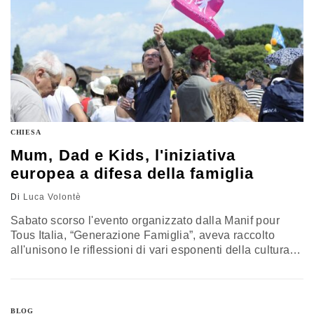
CHIESA
Mum, Dad e Kids, l'iniziativa
europea a difesa della famiglia
Di
Luca Volontè
Sabato scorso l'evento organizzato dalla Manif pour
Tous Italia, “Generazione Famiglia”, aveva raccolto
all'unisono le riflessioni di vari esponenti della cultura e
dell'impegno politico e sociale italiani, da Ettore Gotti
Tedeschi a Marcello Veneziani, da Diego Fusaro ad
Alessandra Servidori e non erano mancati gli interventi
di Costanza Miriano, Eugenia Roccella e Mario Adinolfi.
BLOG