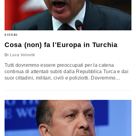
ESTERI
Cosa (non) fa l'Europa in Turchia
Di
Luca Volontè
Tutti dovremmo essere preoccupati per la catena
continua di attentati subiti dalla Repubblica Turca e dai
suoi cittadini, militari, civili e poliziotti. Dovremmo
esserlo per molte ragioni e non solo per il comune
sentimento di solidarietà verso le vittime innocenti.
Dovremmo se non fossimo bersagliati da volubili
propagande dei massmedia che, in Italia come nei
Paesi europei, tendono a distrarci…