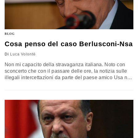
BLOG
Cosa penso del caso Berlusconi-Nsa
Di
Luca Volontè
Non mi capacito della stravaganza italiana. Noto con
sconcerto che con il passare delle ore, la notizia sulle
illegali intercettazioni da parte del paese amico Usa nei
confronti del presidente del Consiglio Silvio Berlusconi,
va scemando e scorre dai primi titoli verso il fondo delle
quotidiani on line. Ricordo che solo qualche mese fa,
per intercettazioni simili, Angela Merkel e…