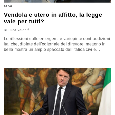
BLOG
Vendola e utero in affitto, la legge
vale per tutti?
Di
Luca Volontè
Le riflessioni sulle emergenti e variopinte contraddizioni
italiche, dipinte dell'editoriale del direttore, mettono in
bella mostra un ampio spaccato dell'italica civile
società. L'attore ricordava quanto la 'domanda nasca
spontanea': assodato che il Vendola e il Testa abbiano
acquistato un bimbo negli Usa, di cui saranno padri
acquirenti, l'articolo 12, comma 6 della Legge 40 del
2004 (tuttora in vigore) chi…