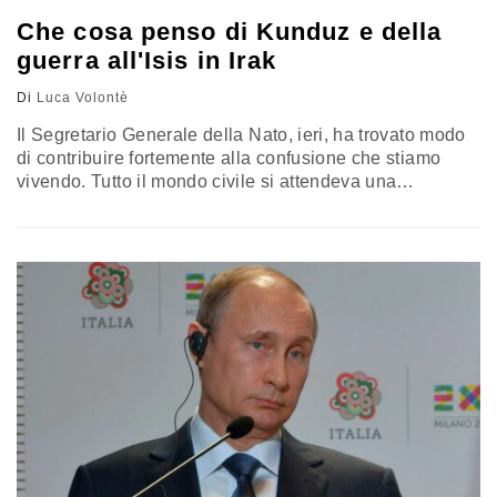
Un successo, coronato non solo da…
Che cosa penso di Kunduz e della
guerra all'Isis in Irak
Di
Luca Volontè
Il Segretario Generale della Nato, ieri, ha trovato modo
di contribuire fortemente alla confusione che stiamo
vivendo. Tutto il mondo civile si attendeva una
dichiarazione non solo di condanna ma di ferma volontà
di affidare all'ONU una indagine sul "crimine di guerra"
del bombardamento dell'Ospedale a Kunduz. Invece
Stoltemberg si è dedicato a una reprimenda contro la
Russia per la…