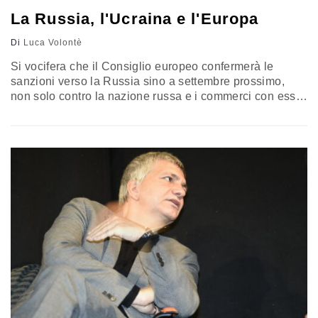
La Russia, l'Ucraina e l'Europa
Di
Luca Volontè
Si vocifera che il Consiglio europeo confermerà le
sanzioni verso la Russia sino a settembre prossimo,
non solo contro la nazione russa e i commerci con essa,
ma anche contro più di un centinaio di imprenditori,
personaggi pubblici e parlamentari. Le sanzioni, su
richiesta esplicita americana, vennero introdotte tempo
fa allo scopo di piegare la Russia e provocarne
implosione e…