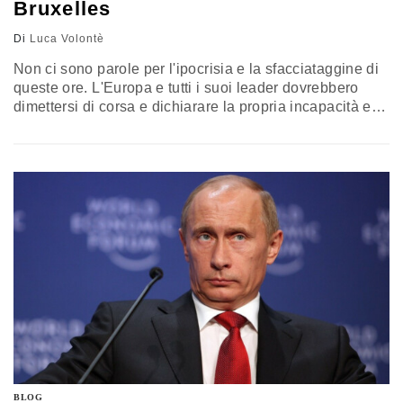
Bruxelles
Di
Luca Volontè
Non ci sono parole per l'ipocrisia e la sfacciataggine di
queste ore. L'Europa e tutti i suoi leader dovrebbero
dimettersi di corsa e dichiarare la propria incapacità e
omissione. Come leggere diversamente le lacrime da
coccodrillo della pur brava Mogherini? Come
commentare i tweet di Juncker? L'assurdo e macabro
continente che gioca al lunapark dei diritti per tutti, della
tolleranza…
BLOG