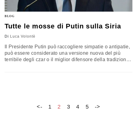
BLOG
Tutte le mosse di Putin sulla Siria
Di
Luca Volontè
Il Presidente Putin può raccogliere simpatie o antipatie,
può essere considerato una versione nuova del più
terribile degli czar o il miglior difensore della tradizione
russa, tuttavia nessuno può negare che la sua azione
politica è sempre un passo avanti a quella
dell'occidente, a partire dall'impegno in Medio Oriente e
nella lotta all'Isis. Lui e la Russia sono tra i…
<-
1
2
3
4
5
->