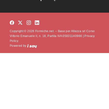
Copyright © 2026 Formiche.net. – Base per Altezza srl Corso
Vittorio Emanuele II, n. 18, Partita IVA 05831140966 |
Privacy
Policy.
Powered by