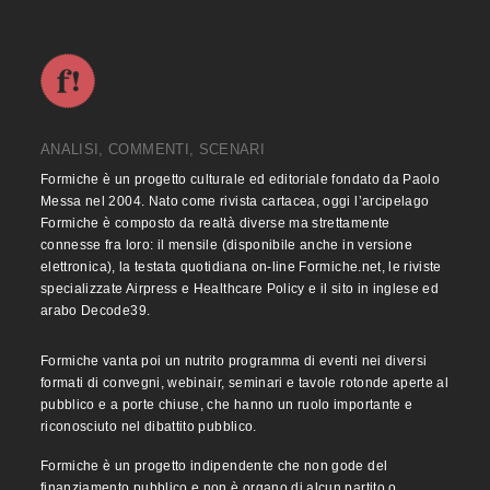
ANALISI, COMMENTI, SCENARI
Formiche è un progetto culturale ed editoriale fondato da Paolo
Messa nel 2004. Nato come rivista cartacea, oggi l’arcipelago
Formiche è composto da realtà diverse ma strettamente
connesse fra loro: il mensile (disponibile anche in versione
elettronica), la testata quotidiana on-line Formiche.net, le riviste
specializzate Airpress e Healthcare Policy e il sito in inglese ed
arabo Decode39.
Formiche vanta poi un nutrito programma di eventi nei diversi
formati di convegni, webinair, seminari e tavole rotonde aperte al
pubblico e a porte chiuse, che hanno un ruolo importante e
riconosciuto nel dibattito pubblico.
Formiche è un progetto indipendente che non gode del
finanziamento pubblico e non è organo di alcun partito o