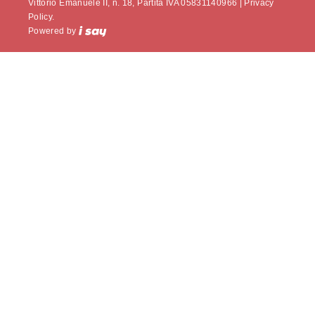
Vittorio Emanuele II, n. 18, Partita IVA 05831140966 |
Privacy
Policy.
Powered by