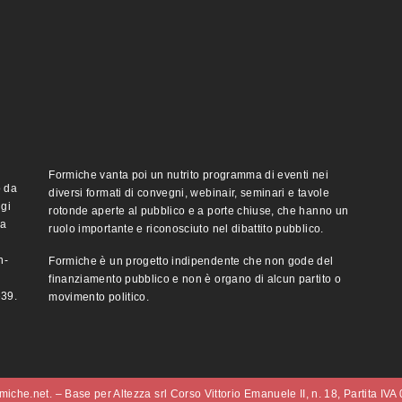
Formiche vanta poi un nutrito programma di eventi nei
o da
diversi formati di convegni, webinair, seminari e tavole
ggi
rotonde aperte al pubblico e a porte chiuse, che hanno un
ma
ruolo importante e riconosciuto nel dibattito pubblico.
n-
Formiche è un progetto indipendente che non gode del
finanziamento pubblico e non è organo di alcun partito o
e39.
movimento politico.
iche.net. – Base per Altezza srl Corso Vittorio Emanuele II, n. 18, Partita IV