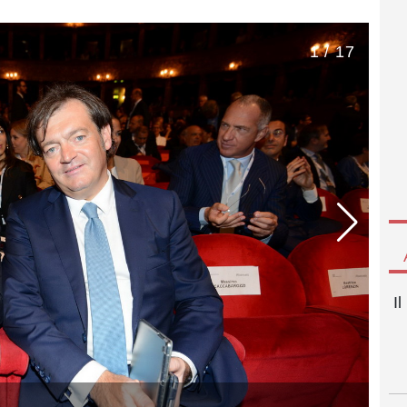
1 / 17
I