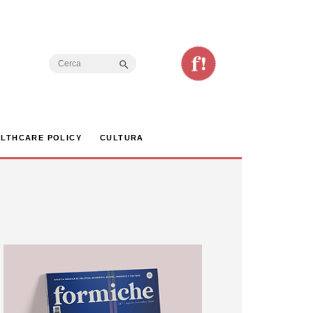
Search Button
Search
for:
LTHCARE POLICY
CULTURA