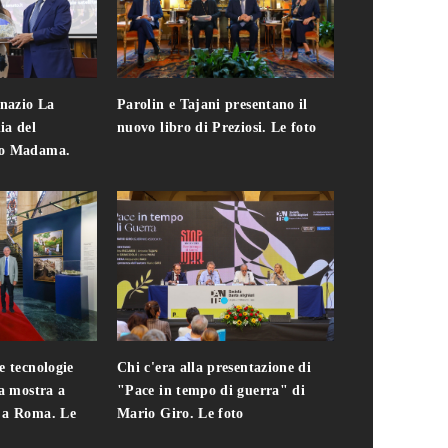
gnazio La
Parolin e Tajani presentano il
Giuseppe Cavo
ia del
nuovo libro di Preziosi. Le foto
solo. Chi c'era 
zo Madama.
edizione del 
foto
e tecnologie
Chi c'era alla presentazione di
Addio a Teodo
la mostra a
"Pace in tempo di guerra" di
presidente del
i a Roma. Le
Mario Giro. Le foto
italiana. Le fo