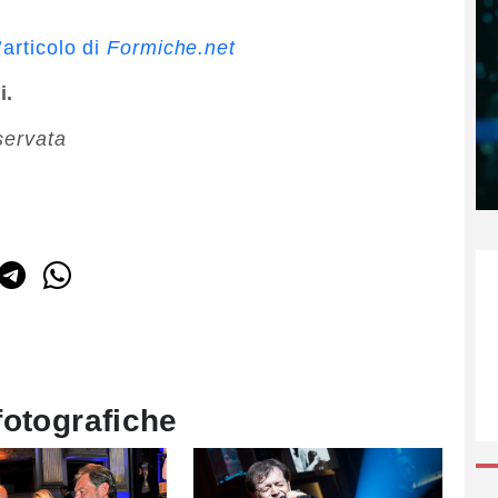
’articolo di
Formiche.net
i.
servata
fotografiche