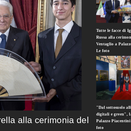
Tutte le facce di I
Russa alla cerimon
Ventaglio a Palaz
Le foto
"Dal sottosuolo all
digitali e green", 
rella alla cerimonia del
Palazzo Piacentin
foto