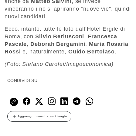
anche da
Matteo Salvini
, se invece
vinceranno i no si apriranno “nuove vie”, quindi
nuovi candidati.
Ecco, intanto, tutte le foto dall’Hotel Ergife di
Roma, con
Silvio Berlusconi
,
Francesca
Pascale
,
Deborah Bergamini
,
Maria Rosaria
Rossi
e, naturalmente,
Guido Bertolaso
.
(Foto: Stefano Carofei/Imagoeconomica)
CONDIVIDI SU:
Aggiungi Formiche su Google