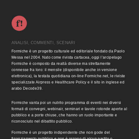
ANALISI, COMMENTI, SCENARI
Formiche è un progetto culturale ed editoriale fondato da Paolo
Messa nel 2004. Nato come rivista cartacea, oggi l’arcipelago
Formiche è composto da realtà diverse ma strettamente
connesse fra loro: il mensile (disponibile anche in versione
elettronica), la testata quotidiana on-line Formiche.net, le riviste
specializzate Airpress e Healthcare Policy e il sito in inglese ed
arabo Decode39.
Formiche vanta poi un nutrito programma di eventi nei diversi
formati di convegni, webinair, seminari e tavole rotonde aperte al
pubblico e a porte chiuse, che hanno un ruolo importante e
riconosciuto nel dibattito pubblico.
Formiche è un progetto indipendente che non gode del
finanziamento pubblico e non è organo di alcun partito o