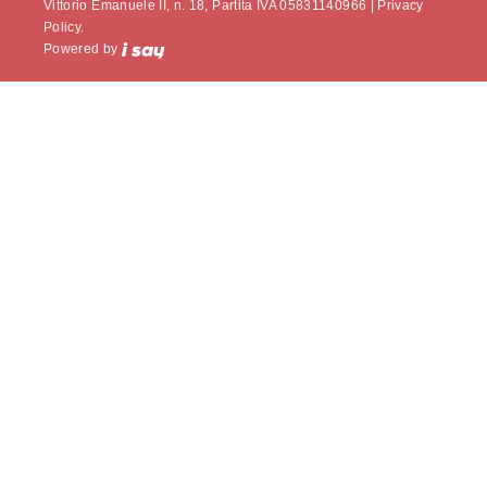
Vittorio Emanuele II, n. 18, Partita IVA 05831140966 |
Privacy
Policy.
Powered by