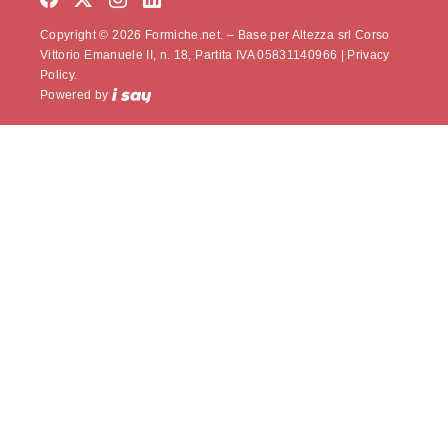
Copyright © 2026 Formiche.net. – Base per Altezza srl Corso
Vittorio Emanuele II, n. 18, Partita IVA 05831140966 |
Privacy
Policy.
Powered by